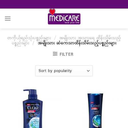
Skip
to
content
တကိုယ်ရည်သုံးပစ္စည်းများ
/
အမျိုးသား အသားရေ ထိန်းသိမ်းသည့်
ပစ္စည်းများ
/
အမျိုးသား ဆံကေသာထိန်းသိမ်းသည့်ပစ္စည်းများ
FILTER