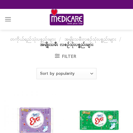
Skip
to
content
တကိုယ်ရည်သုံးပစ္စည်းများ
/
အမျိုးသမီးလစဉ်သုံးပစ္စည်းများ
/
အမျိုးသမီး လစဉ်သုံးပစ္စည်းများ
FILTER