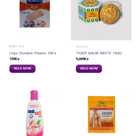
FIRST AID
ဆေးဝါးများ
Urgo Durable Plaster 100`s
TIGER BALM WHITE 19.4G
150
Ks
5,000
Ks
READ MORE
READ MORE