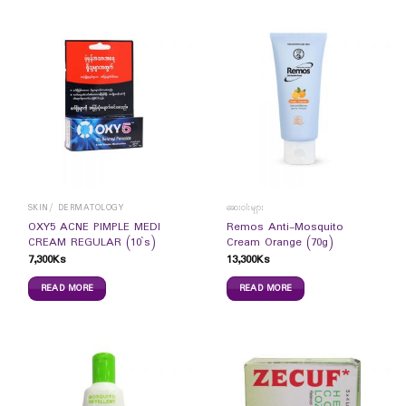
SKIN/ DERMATOLOGY
ဆေးဝါးများ
OXY5 ACNE PIMPLE MEDI
Remos Anti-Mosquito
CREAM REGULAR (10`s)
Cream Orange (70g)
7,300
Ks
13,300
Ks
READ MORE
READ MORE