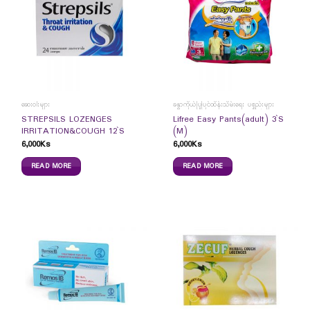
ဆေးဝါးများ
ခန္ဓာကိုယ်ပြုပြင်ထိန်းသိမ်းရေး ပစ္စည်းများ
STREPSILS LOZENGES
Lifree Easy Pants(adult) 3`S
IRRITATION&COUGH 12`S
(M)
6,000
Ks
6,000
Ks
READ MORE
READ MORE