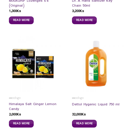
MIXAGRIP Lozenges 6`s
Dr. A Hand Santizer Key
(Original)
Chain 50ml
1,300
Ks
3,200
Ks
READ MORE
READ MORE
ဆေးဝါးများ
ဆေးဝါးများ
Himalaya Salt Ginger Lemon
Dettol Hygenic Liquid 750 ml
Candy
2,000
Ks
32,000
Ks
READ MORE
READ MORE