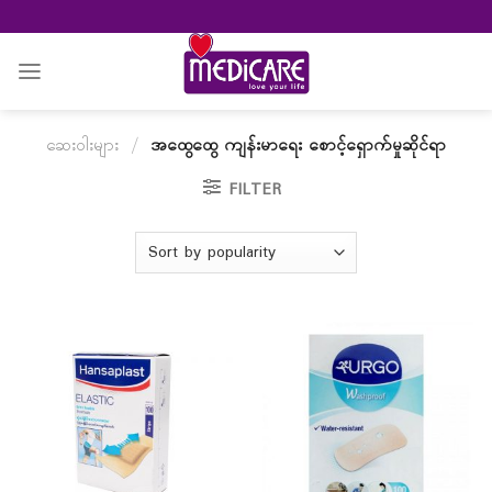
Skip
to
content
ဆေးဝါးများ
/
အထွေထွေ ကျန်းမာရေး စောင့်ရှောက်မှုဆိုင်ရာ
FILTER