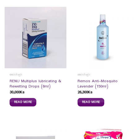
ဆေးဝါးများ
ဆေးဝါးများ
RENU Multiplus lubricating &
Remos Anti-Mosquito
Rewetting Drops (8ml)
Lavender (150ml)
30,000
Ks
26,300
Ks
READ MORE
READ MORE