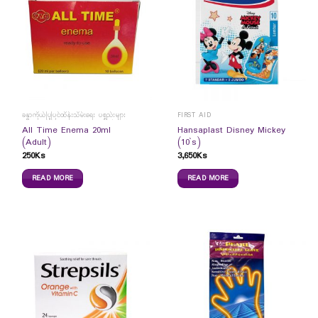
ခန္ဓာကိုယ်ပြုပြင်ထိန်းသိမ်းရေး ပစ္စည်းများ
FIRST AID
All Time Enema 20ml
Hansaplast Disney Mickey
(Adult)
(10`s)
250
Ks
3,650
Ks
READ MORE
READ MORE