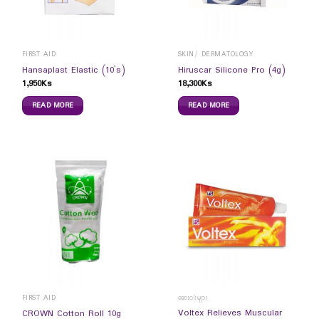
FIRST AID
SKIN/ DERMATOLOGY
Hansaplast Elastic (10`s)
Hiruscar Silicone Pro (4g)
1,950
Ks
18,300
Ks
READ MORE
READ MORE
FIRST AID
ဆေးဝါးများ
Voltex Relieves Muscular
CROWN Cotton Roll 10g