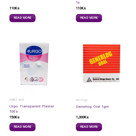
1s
110
Ks
110
Ks
READ MORE
READ MORE
FIRST AID
ဆေးဝါးများ
Urgo Transparent Plaster
Generlog Oral 1gm
100`s
150
Ks
1,300
Ks
READ MORE
READ MORE