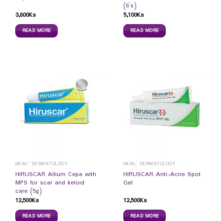
(6`s)
3,600
Ks
5,100
Ks
READ MORE
READ MORE
SKIN/ DERMATOLOGY
SKIN/ DERMATOLOGY
HIRUSCAR Allium Cepa with
HIRUSCAR Anti-Acne Spot
MPS for scar and keloid
Gel
care (5g)
12,500
Ks
12,500
Ks
READ MORE
READ MORE