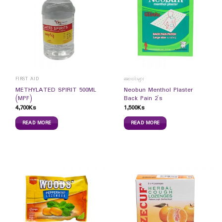
FIRST AID
ဆေးဝါးများ
METHYLATED SPIRIT 500ML
Neobun Menthol Plaster
(MPF)
Back Pain 2`s
4,700
Ks
1,500
Ks
READ MORE
READ MORE