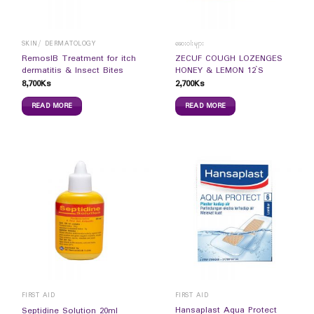
SKIN/ DERMATOLOGY
ဆေးဝါးများ
RemosIB Treatment for itch
ZECUF COUGH LOZENGES
dermatitis & Insect Bites
HONEY & LEMON 12`S
8,700
Ks
2,700
Ks
READ MORE
READ MORE
FIRST AID
FIRST AID
Hansaplast Aqua Protect
Septidine Solution 20ml