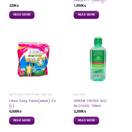
GINGER – ငုံဆေးပြား
220
Ks
1,550
Ks
READ MORE
READ MORE
ခန္ဓာကိုယ်ပြုပြင်ထိန်းသိမ်းရေး ပစ္စည်းများ
ဆေးဝါးများ
Lifree Easy Pants(adult) 3`s
GREEN CROSS ISO-
(L)
ALCOHOL 150ml
6,000
Ks
2,200
Ks
READ MORE
READ MORE