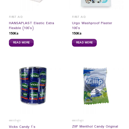
FIRST AID
FIRST AID
HANSAPLAST Elastic Extra
Urgo Washproof Plaster
Flexible (100`s)
100`s
150
Ks
150
Ks
READ MORE
READ MORE
ဆေးဝါးများ
ဆေးဝါးများ
ZIIP Menthol Candy Original
Vicks Candy 1`s