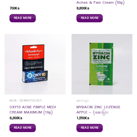
Aches & Pain Cream (50g)
700
Ks
8,800
Ks
READ MORE
READ MORE
SKIN/ DERMATOLOGY
ဆေးဝါးများ
OXY10 ACNE PIMPLE MEDI
MYBACIN ZINC LOZENGE
CREAM MAXIMUM (10g)
APPLE – ငုံဆေးပြား
8,300
Ks
1,550
Ks
READ MORE
READ MORE