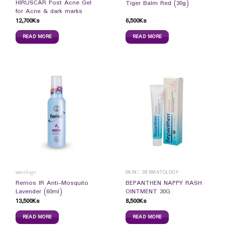
HIRUSCAR Post Acne Gel
Tiger Balm Red (30g)
for Acne & dark marks
12,700
Ks
6,500
Ks
READ MORE
READ MORE
ဆေးဝါးများ
SKIN/ DERMATOLOGY
Remos IR Anti-Mosquito
BEPANTHEN NAPPY RASH
Lavender (60ml)
OINTMENT 30G
13,500
Ks
8,500
Ks
READ MORE
READ MORE