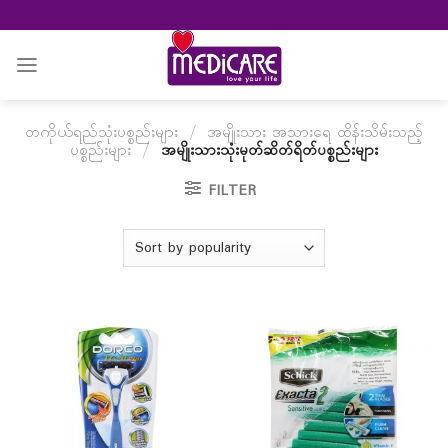
Skip
to
content
တကိုယ်ရည်သုံးပစ္စည်းများ
/
အမျိုးသား အသားရေ ထိန်းသိမ်းသည့်
ပစ္စည်းများ
/
အမျိုးသားသုံးမုတ်ဆိတ်ရိတ်ပစ္စည်းများ
FILTER