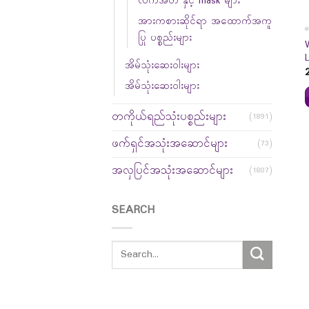
လက်အိတ် နှင့် mask များ
အားကစားဆိုင်ရာ အထောက်အကူ
ဆ
ပြု ပစ္စည်းများ
အိမ်သုံးဆေးဝါးများ
အိမ်သုံးဆေးဝါးများ
တကိုယ်ရည်သုံးပစ္စည်းများ
(1891)
ဖက်ရှင်အသုံးအဆောင်များ
(73)
အလှပြင်အသုံးအဆောင်များ
(1807)
SEARCH