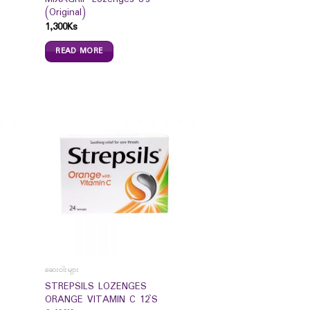
(Original)
1,300
Ks
READ MORE
ဆေးဝါးများ
STREPSILS LOZENGES
ORANGE VITAMIN C 12`S