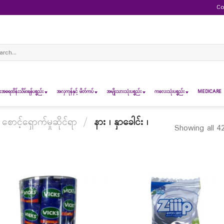
Co
ch
ရေထိန်းသိမ်းရန်ပစ္စည်း
အလှကုန်နှင့် မိတ်ကပ်
အမျိုးသားသုံးပစ္စည်း
ကလေးသုံးပစ္စည်း
MEDICARE 
ာင့်ရှောက်မှုဆိုင်ရာ
/
နား ၊ နှာခေါင်း ၊
Showing all 42