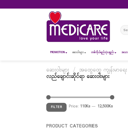
Skip
to
content
Sear
for:
PROMOTION
ဆေး၀ါးများ
တစ်ကိုယ်ရည်သုံးပစ္စည်း
အသားအ
ဆေးဝါးများ
/
အထွေထွေ ကျန်းမာရေး စေ
လည်ချောင်းဆိုင်ရာ ဆေးဝါးများ
Price:
110Ks
—
12,500Ks
FILTER
PRODUCT CATEGORIES