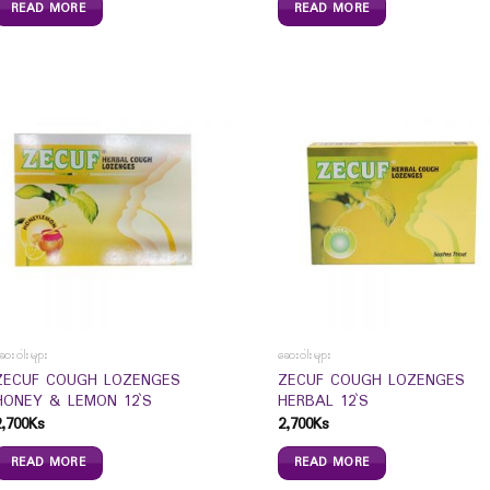
READ MORE
READ MORE
ေးဝါးများ
ဆေးဝါးများ
ZECUF COUGH LOZENGES
ZECUF COUGH LOZENGES
HONEY & LEMON 12`S
HERBAL 12`S
2,700
Ks
2,700
Ks
READ MORE
READ MORE