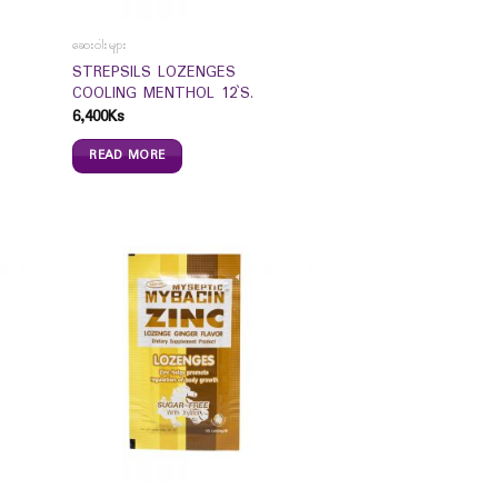
ဆေးဝါးများ
STREPSILS LOZENGES
COOLING MENTHOL 12`S.
6,400
Ks
READ MORE