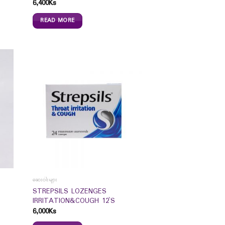
6,400
Ks
READ MORE
ဆေးဝါးများ
STREPSILS LOZENGES
IRRITATION&COUGH 12`S
6,000
Ks