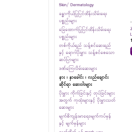
Skin/ Dermatology
ခန္ဓာကိုယ်ပြုပြင်ထိန်းသိမ်းရေး
ပစ္စည်းများ
ဆ
ခြေထောက်ပြုပြင်ထိန်းသိမ်းရေး
ပစ္စည်းများ
တစ်ကိုယ်ရည် သန့်စင်ဆေးရည်
နှင့် ရောဂါပိုးမွှား သန့်စင်စေသော
ဆပ်ပြာများ
ဒဏ်ကြေလိမ်းဆေးများ
နား ၊ နှာခေါင်း ၊ လည်ချောင်း
ဆိုင်ရာ ဆေးဝါးများ
ပိုးမွှား ကိုက်ခြင်းနှင့် တုပ်ခြင်းများ
အတွက် ကုထုံးများနှင့် ပိုးမွှားသတ်
ဆေးများ
မျက်စိကျန်းမာရေး၊မျက်ကပ်မှန်
နှင့် မျက်မှန်များ