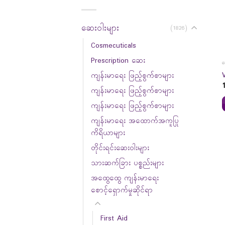
ဆေးဝါးများ
(1826)
Cosmecuticals
Prescription ဆေး
ဆ
ကျန်းမာရေး ဖြည့်စွက်စာများ
ကျန်းမာရေး ဖြည့်စွက်စာများ
ကျန်းမာရေး ဖြည့်စွက်စာများ
ကျန်းမာရေး အထောက်အကူပြု
ကိရိယာများ
တိုင်းရင်းဆေးဝါးများ
သားဆက်ခြား ပစ္စည်းများ
အထွေထွေ ကျန်းမာရေး
စောင့်ရှောက်မှုဆိုင်ရာ
First Aid