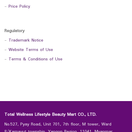
-
Price Policy
Regulatory
-
Trademark Notice
-
Website Terms of Use
-
Terms & Conditions of Use
Total Wellness Lifestyle Beauty Mart CO., LTD.
No.527, Pyay Road, Unit 701, 7th floor, M tower, Ward
8/Kamayut township, Yangon Region, 11041, Myanmar.