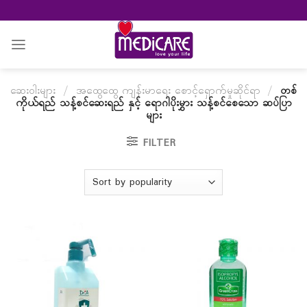
Skip
to
content
ဆေးဝါးများ
/
အထွေထွေ ကျန်းမာရေး စောင့်ရှောက်မှုဆိုင်ရာ
/
တစ်
ကိုယ်ရည် သန့်စင်ဆေးရည် နှင့် ရောဂါပိုးမွှား သန့်စင်စေသော ဆပ်ပြာ
များ
FILTER