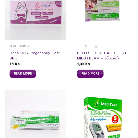
TEST STRIP များ
TEST STRIP များ
Dana HCG Preganancy Test
BIOTEST HCG RAPID TEST
Strip
MIDSTREAM – ဆီးစစ်တံ
150
Ks
2,300
Ks
READ MORE
READ MORE