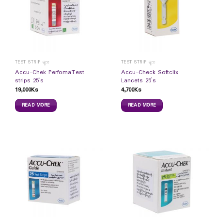
TEST STRIP များ
TEST STRIP များ
Accu-Chek PerfomaTest
Accu-Check Softclix
strips 25`s
Lancets 25`s
19,000
Ks
4,700
Ks
READ MORE
READ MORE