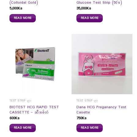
(Colloidal Gold)
Glucose Test Strip (50`s)
5,000
Ks
35,000
Ks
READ MORE
READ MORE
TEST STRIP များ
TEST STRIP များ
BIOTEST HCG RAPID TEST
Dana HCG Preganancy Test
CASSETTE – ဆီးစစ်တံ
Casette
600
Ks
750
Ks
READ MORE
READ MORE