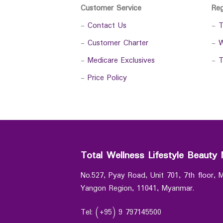
Customer Service
Re
-
Contact Us
-
T
-
Customer Charter
-
W
-
Medicare Exclusives
-
T
-
Price Policy
Total Wellness Lifestyle Beauty 
No.527, Pyay Road, Unit 701, 7th floor,
Yangon Region, 11041, Myanmar.
Tel: (+95) 9 797145500