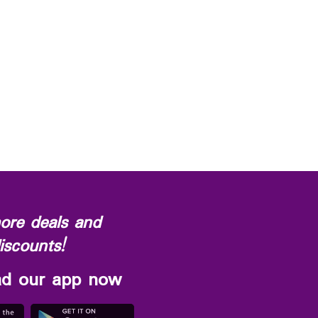
ore deals and
iscounts!
d our app now