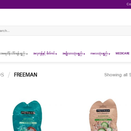
Co
ch
ရေထိန်းသိမ်းရန်ပစ္စည်း
အလှကုန်နှင့် မိတ်ကပ်
အမျိုးသားသုံးပစ္စည်း
ကလေးသုံးပစ္စည်း
MEDICARE 
DS
/
FREEMAN
Showing all 9