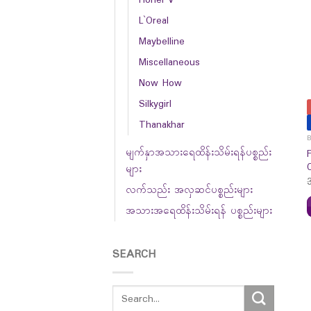
L`Oreal
Maybelline
Miscellaneous
Now How
Silkygirl
Thanakhar
မျက်နှာအသားရေထိန်းသိမ်းရန်ပစ္စည်း
များ
လက်သည်း အလှဆင်ပစ္စည်းများ
အသားအရေထိန်းသိမ်းရန် ပစ္စည်းများ
SEARCH