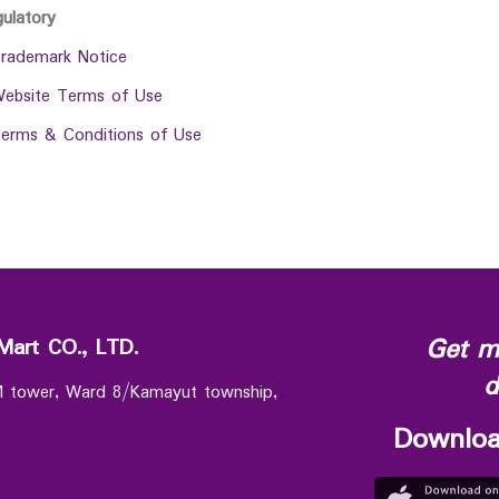
gulatory
rademark Notice
ebsite Terms of Use
erms & Conditions of Use
Get m
Mart CO., LTD.
d
 M tower, Ward 8/Kamayut township,
Downloa