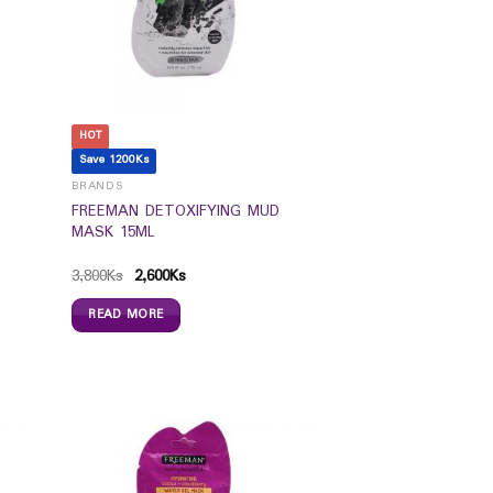
HOT
Save 1200Ks
BRANDS
FREEMAN DETOXIFYING MUD
MASK 15ML
3,800
Ks
2,600
Ks
READ MORE