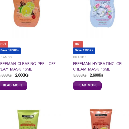
HOT
HOT
Save 1200Ks
Save 1200Ks
BRANDS
BRANDS
FREEMAN CLEARING PEEL-OFF
FREEMAN HYDRATING GEL
CLAY MASK 15ML
CREAM MASK 15ML
3,800
Ks
2,600
Ks
3,800
Ks
2,600
Ks
READ MORE
READ MORE