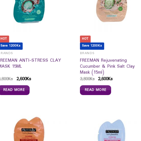
HOT
HOT
Save 1200Ks
Save 1200Ks
BRANDS
BRANDS
FREEMAN ANTI-STRESS CLAY
FREEMAN Rejuvenating
MASK 15ML
Cucumber & Pink Salt Clay
Mask (15ml)
3,800
Ks
2,600
Ks
3,800
Ks
2,600
Ks
READ MORE
READ MORE