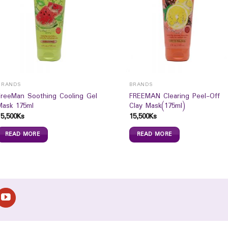
BRANDS
BRANDS
FreeMan Soothing Cooling Gel
FREEMAN Clearing Peel-Off
Mask 175ml
Clay Mask(175ml)
15,500
Ks
15,500
Ks
READ MORE
READ MORE