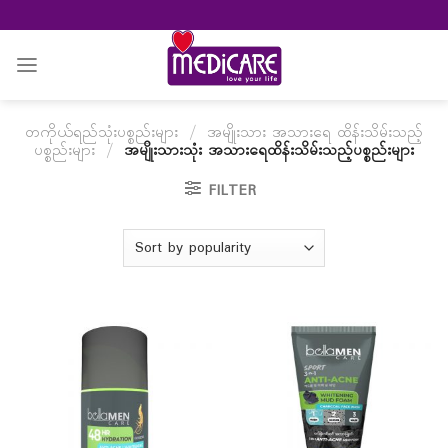
Skip
to
content
တကိုယ်ရည်သုံးပစ္စည်းများ
/
အမျိုးသား အသားရေ ထိန်းသိမ်းသည့်
ပစ္စည်းများ
/
အမျိုးသားသုံး အသားရေထိန်းသိမ်းသည့်ပစ္စည်းများ
FILTER