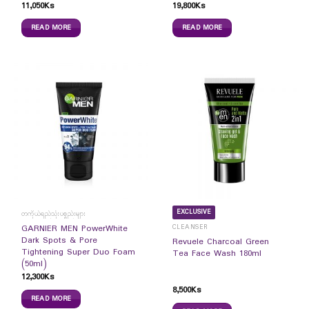
11,050
Ks
19,800
Ks
READ MORE
READ MORE
EXCLUSIVE
တကိုယ်ရည်သုံးပစ္စည်းများ
CLEANSER
GARNIER MEN PowerWhite
Dark Spots & Pore
Revuele Charcoal Green
Tightening Super Duo Foam
Tea Face Wash 180ml
(50ml)
12,300
Ks
8,500
Ks
READ MORE