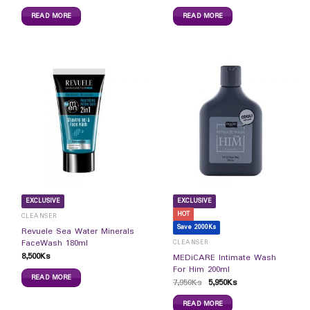
READ MORE
READ MORE
EXCLUSIVE
EXCLUSIVE
HOT
CLEANSER
Save 2000Ks
Revuele Sea Water Minerals
FaceWash 180ml
CLEANSER
8,500
Ks
MEDiCARE Intimate Wash
For Him 200ml
READ MORE
7,950
Ks
5,950
Ks
READ MORE