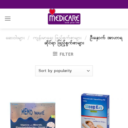
Skip
to
content
ဆေးဝါးများ
/
ကျန်းမာရေး ဖြည့်စွက်စာများ
/
ဦးနှောက် အာဟာရ
ဆိုင်ရာ ဖြည့်စွက်စာများ
FILTER