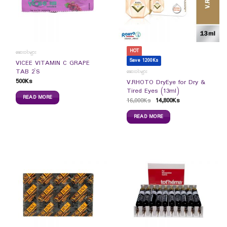
HOT
ဆေးဝါးများ
Save 1200Ks
VICEE VITAMIN C GRAPE
TAB 2`S
ဆေးဝါးများ
500
Ks
V.RHOTO DryEye for Dry &
Tired Eyes (13ml)
READ MORE
16,000
Ks
14,800
Ks
READ MORE