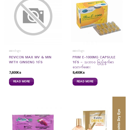
ဆေးဝါးများ
ဆေးဝါးများ
REVICON MAX MV & MIN
PRIM E-1000MG CAPSULE
WITH GINSENG 10`S
10`S – သဘာ၀ ဖြည့်စွက်စာ
သောက်ဆေး
7,600
Ks
8,400
Ks
READ MORE
READ MORE