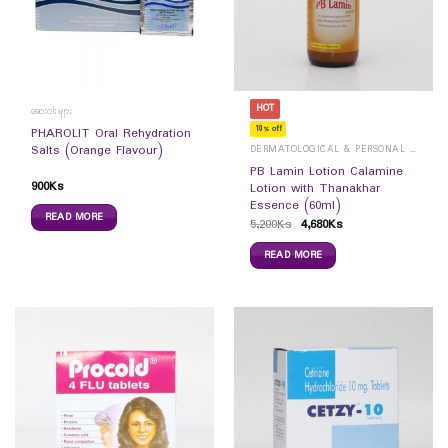
HOT
ဆေးဝါးများ
10% off
PHAROLIT Oral Rehydration
Salts (Orange Flavour)
DERMATOLOGICAL & PERSONAL CARE
PB Lamin Lotion Calamine
900
Ks
Lotion with Thanakhar
Essence (60ml)
READ MORE
5,200
Ks
4,680
Ks
READ MORE