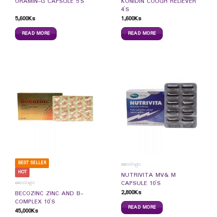
KONIDIN COUGH RELIEVER
ORAMIN-G CAPSULE 5`S
4`S
5,600
Ks
1,600
Ks
READ MORE
READ MORE
BEST SELLER
ဆေးဝါးများ
HOT
NUTRIVITA MV& M
CAPSULE 10`S
ဆေးဝါးများ
2,800
Ks
BECOZINC ZINC AND B-
COMPLEX 10`S
READ MORE
45,000
Ks