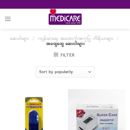
Skip
to
content
ဆေးဝါးများ
/
ကျန်းမာရေး အထောက်အကူပြု ကိရိယာများ
/
အထွေထွေ ဆေးဝါးများ
FILTER