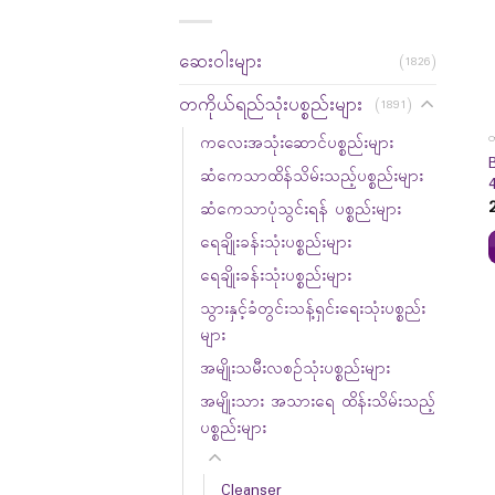
ဆေးဝါးများ
(1826)
တကိုယ်ရည်သုံးပစ္စည်းများ
(1891)
တ
ကလေးအသုံးဆောင်ပစ္စည်းများ
ဆံကေသာထိန်သိမ်းသည့်ပစ္စည်းများ
ဆံကေသာပုံသွင်းရန် ပစ္စည်းများ
ရေချိုးခန်းသုံးပစ္စည်းများ
ရေချိုးခန်းသုံးပစ္စည်းများ
သွားနှင့်ခံတွင်းသန့်ရှင်းရေးသုံးပစ္စည်း
များ
အမျိုးသမီးလစဉ်သုံးပစ္စည်းများ
အမျိုးသား အသားရေ ထိန်းသိမ်းသည့်
ပစ္စည်းများ
Cleanser