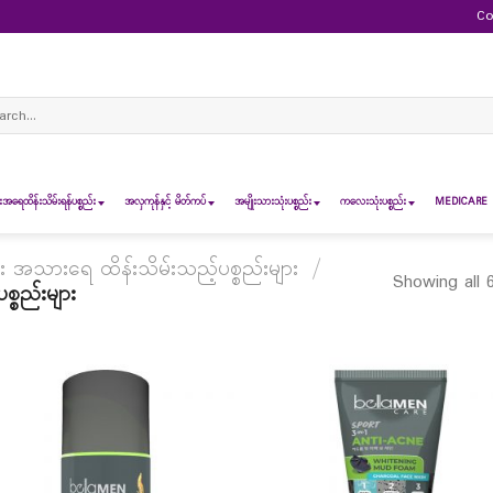
Co
ch
ရေထိန်းသိမ်းရန်ပစ္စည်း
အလှကုန်နှင့် မိတ်ကပ်
အမျိုးသားသုံးပစ္စည်း
ကလေးသုံးပစ္စည်း
MEDICARE 
း အသားရေ ထိန်းသိမ်းသည့်ပစ္စည်းများ
/
Showing all 6
္စည်းများ