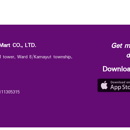
Get m
Mart CO., LTD.
d
 M tower, Ward 8/Kamayut township,
Downloa
111305315