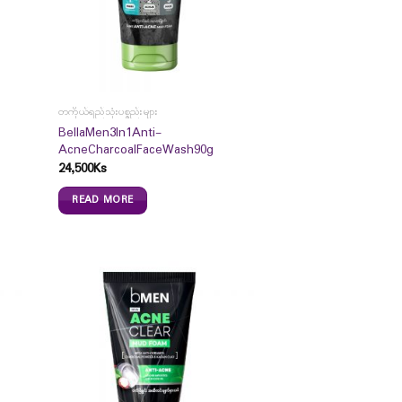
တကိုယ်ရည်သုံးပစ္စည်းများ
BellaMen3In1Anti-
AcneCharcoalFaceWash90g
24,500
Ks
READ MORE