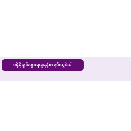
ပရိုမိုးရှင်းများရယူရန်စာရင်းသွင်းပါ