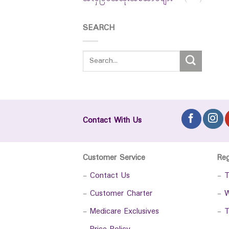
SEARCH
Contact With Us
Customer Service
Re
-
Contact Us
-
T
-
Customer Charter
-
W
-
Medicare Exclusives
-
T