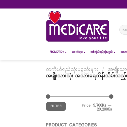
Skip
to
content
Sear
for:
PROMOTION
ဆေး၀ါးများ
တစ်ကိုယ်ရည်သုံးပစ္စည်း
အသားအ
တကိုယ်ရည်သုံးပစ္စည်းများ
/
အမျိုးသာ
အမျိုးသားသုံး အသားရေထိန်းသိမ်းသည့်ပစ
Price:
9,700Ks
—
FILTER
29,200Ks
PRODUCT CATEGORIES