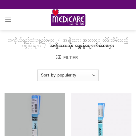
Skip
to
content
တကိုယ်ရည်သုံးပစ္စည်းများ
/
အမျိုးသား အသားရေ ထိန်းသိမ်းသည့်
ပစ္စည်းများ
/
အမျိုးသားသုံး ချွေးနံ့ပျောက်ဆေးများ
FILTER