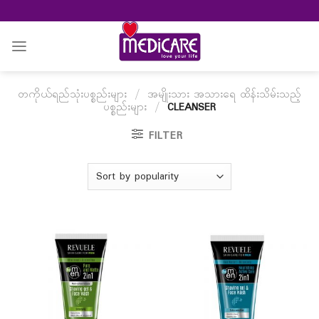
Skip
to
content
တကိုယ်ရည်သုံးပစ္စည်းများ
/
အမျိုးသား အသားရေ ထိန်းသိမ်းသည့်
ပစ္စည်းများ
/
CLEANSER
FILTER