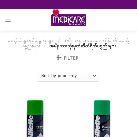
Skip
to
content
တကိုယ်ရည်သုံးပစ္စည်းများ
/
အမျိုးသား အသားရေ ထိန်းသိမ်းသည့်
ပစ္စည်းများ
/
အမျိုးသားသုံးမုတ်ဆိတ်ရိတ်ပစ္စည်းများ
FILTER