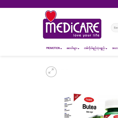
Skip
to
content
Sear
for:
PROMOTION
ဆေး၀ါးများ
တစ်ကိုယ်ရည်သုံးပစ္စည်း
အသားအ