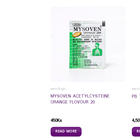
ဆေးဝါးများ
ဆေးဝါ
MYSOVEN ACETYLCYSTEINE
PB 
ORANGE FLOVOUR 20
Natural Adaptogen
450
Ks
4,50
READ MORE
R
0
Ks