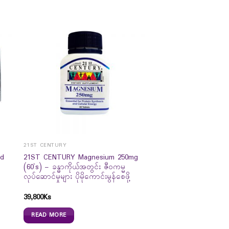
21ST CENTURY
nd
21ST CENTURY Magnesium 250mg
(60`s) – ခန္ဓာကိုယ်အတွင်း ဇီဝကမ္မ
လုပ်ဆောင်မှုများ ပိုမိုကောင်းမွန်စေဖို့
39,800
Ks
READ MORE