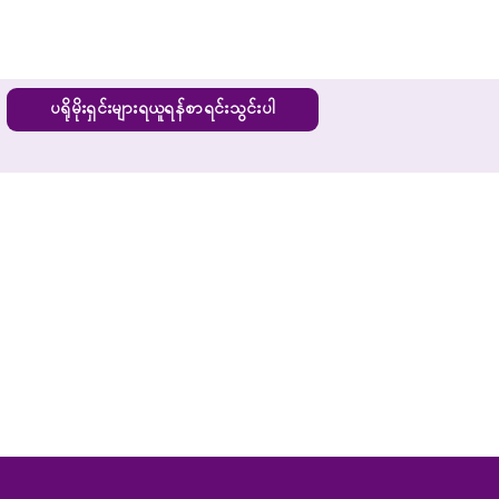
ပရိုမိုးရှင်းများရယူရန်စာရင်းသွင်းပါ