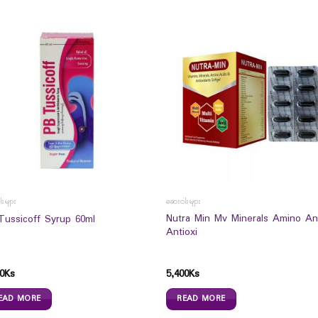
းများ
ဆေးဝါးများ
Nutra Min Mv Minerals Amino A
Tussicoff Syrup 60ml
Antioxi
0
Ks
5,400
Ks
EAD MORE
READ MORE