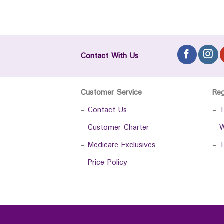
Contact With Us
Customer Service
Re
-
Contact Us
-
T
-
Customer Charter
-
W
-
Medicare Exclusives
-
T
-
Price Policy