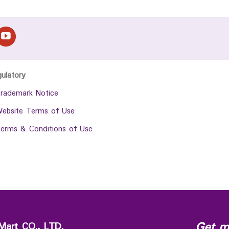
gulatory
rademark Notice
ebsite Terms of Use
erms & Conditions of Use
Get m
Mart CO., LTD.