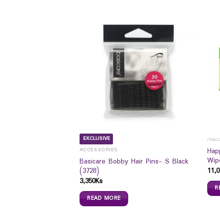
EXCLUSIVE
ျား
ကလေးသ
Hap
ACCESSORIES
 Cart 2`s
Wip
Basicare Bobby Hair Pins- S Black
(3728)
11,0
3,350
Ks
R
READ MORE