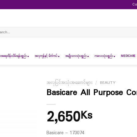
Co
ch
ရေထိန်းသိမ်းရန်ပစ္စည်း
အလှကုန်နှင့် မိတ်ကပ်
အမျိုးသားသုံးပစ္စည်း
ကလေးသုံးပစ္စည်း
MEDICARE 
အလှပြင်အသုံးအဆောင်များ
/
BEAUTY
Basicare All Purpose C
2,650
Ks
Basicare – 173074