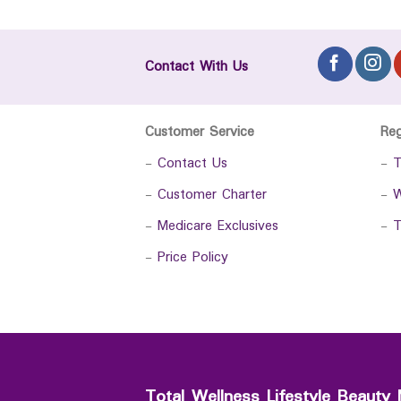
Contact With Us
Customer Service
Re
-
Contact Us
-
T
-
Customer Charter
-
W
-
Medicare Exclusives
-
T
-
Price Policy
Total Wellness Lifestyle Beauty 