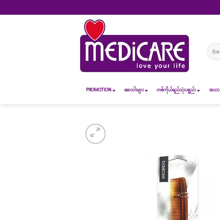
Skip
to
content
Sear
for:
PROMOTION
ဆေး၀ါးများ
တစ်ကိုယ်ရည်သုံးပစ္စည်း
အသားအ