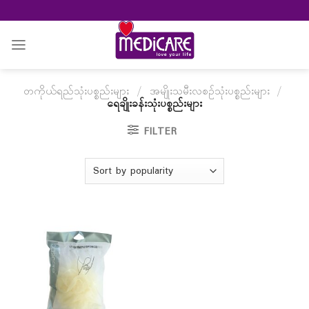
Skip
to
content
တကိုယ်ရည်သုံးပစ္စည်းများ
/
အမျိုးသမီးလစဉ်သုံးပစ္စည်းများ
/
ရေချိုးခန်းသုံးပစ္စည်းများ
FILTER