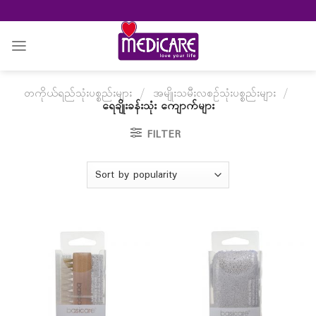
Skip
to
content
တကိုယ်ရည်သုံးပစ္စည်းများ
/
အမျိုးသမီးလစဉ်သုံးပစ္စည်းများ
/
ရေချိုးခန်းသုံး ကျောက်များ
FILTER