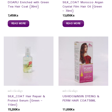
DOARU Enriched with Green
SILK_COAT Morocco Argan
Tea Hair Coat (30ml)
Crystal Film Hair Oil (Green
– 70ml)
7,450
Ks
13,650
Ks
READ MORE
READ MORE
ခေါင်းလိမ်းဆီများ
ခေါင်းလိမ်းဆီများ
SILK_COAT Hair Repair &
USHIDO&INSIN DYEING &
Protect Serum (Green –
PERM HAIR COAT50ML
110ml)
15,200
Ks
11,000
Ks