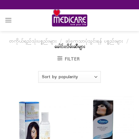
Skip
to
content
တကိုယ်ရည်သုံးပစ္စည်းများ
/
ဆံကေသာပုံသွင်းရန် ပစ္စည်းများ
/
ခေါင်းလိမ်းဆီများ
FILTER