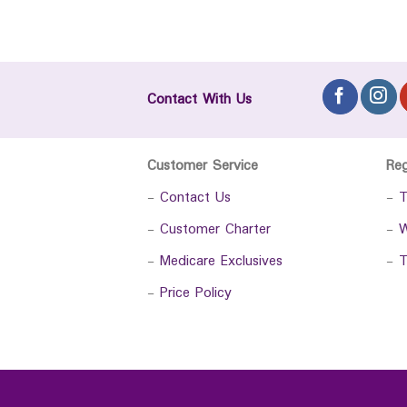
Contact With Us
Customer Service
Re
-
Contact Us
-
T
-
Customer Charter
-
W
-
Medicare Exclusives
-
T
-
Price Policy