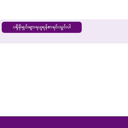
ပရိုမိုးရှင်းများရယူရန်စာရင်းသွင်းပါ