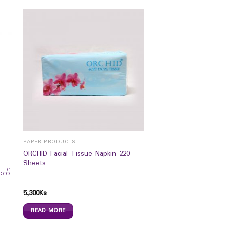
PAPER PRODUCTS
D
ORCHID Facial Tissue Napkin 220
Sheets
ာက်
5,300
Ks
READ MORE