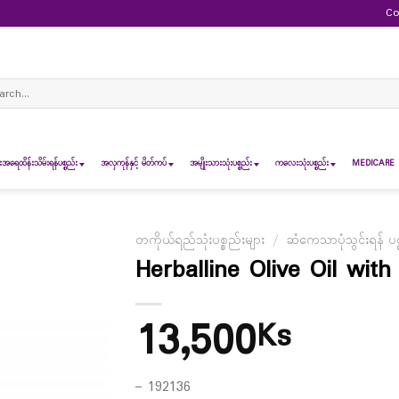
Co
ch
ရေထိန်းသိမ်းရန်ပစ္စည်း
အလှကုန်နှင့် မိတ်ကပ်
အမျိုးသားသုံးပစ္စည်း
ကလေးသုံးပစ္စည်း
MEDICARE 
တကိုယ်ရည်သုံးပစ္စည်းများ
/
ဆံကေသာပုံသွင်းရန် ပစ္
Herballine Olive Oil wi
13,500
Ks
– 192136