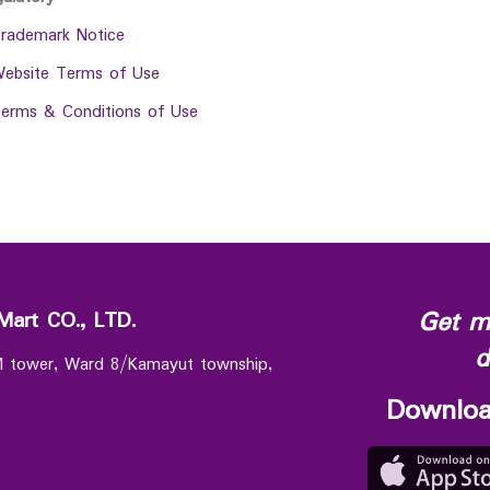
rademark Notice
ebsite Terms of Use
erms & Conditions of Use
Get m
Mart CO., LTD.
d
 M tower, Ward 8/Kamayut township,
Downloa