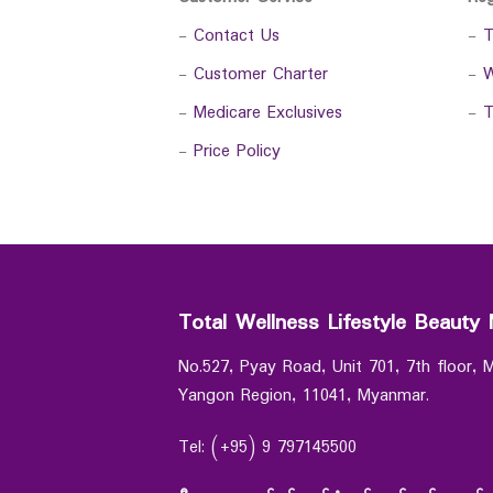
-
Contact Us
-
T
-
Customer Charter
-
W
-
Medicare Exclusives
-
T
-
Price Policy
Total Wellness Lifestyle Beauty 
No.527, Pyay Road, Unit 701, 7th floor,
Yangon Region, 11041, Myanmar.
Tel: (+95) 9 797145500