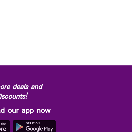
ore deals and
iscounts!
d our app now