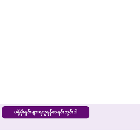
ပရိုမိုးရှင်းများရယူရန်စာရင်းသွင်းပါ