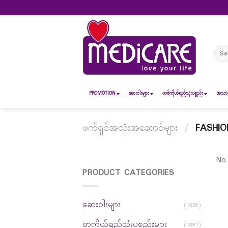
Skip
to
content
Sear
for:
PROMOTION
ဆေး၀ါးများ
တစ်ကိုယ်ရည်သုံးပစ္စည်း
အသားအ
ဖက်ရှင်အသုံးအဆောင်များ
/
FASHIO
No 
PRODUCT CATEGORIES
ဆေးဝါးများ
(1826)
တကိုယ်ရည်သုံးပစ္စည်းများ
(1891)