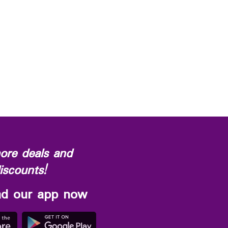
ore deals and
iscounts!
d our app now