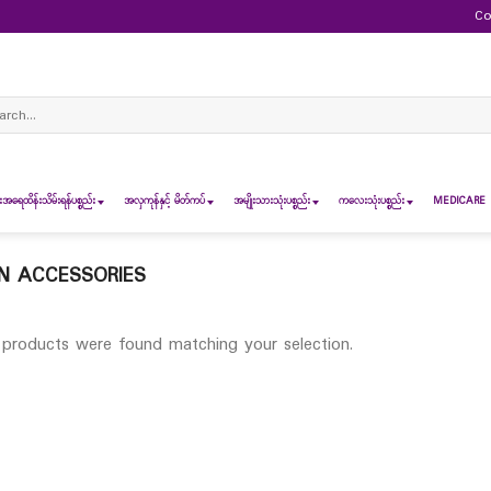
Co
ch
ရေထိန်းသိမ်းရန်ပစ္စည်း
အလှကုန်နှင့် မိတ်ကပ်
အမျိုးသားသုံးပစ္စည်း
ကလေးသုံးပစ္စည်း
MEDICARE 
N ACCESSORIES
products were found matching your selection.