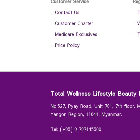
Customer Service
Re
-
Contact Us
-
T
-
Customer Charter
-
W
-
Medicare Exclusives
-
T
-
Price Policy
Total Wellness Lifestyle Beauty 
No.527, Pyay Road, Unit 701, 7th floor,
Yangon Region, 11041, Myanmar.
Tel: (+95) 9 797145500