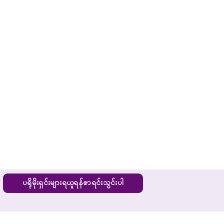
ပရိုမိုးရှင်းများရယူရန်စာရင်းသွင်းပါ