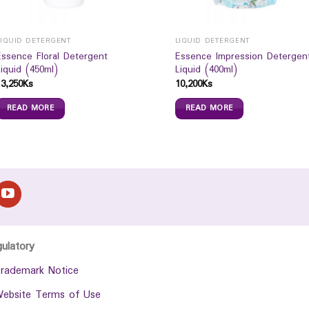
LIQUID DETERGENT
LIQUID DETERGENT
Essence Floral Detergent
Essence Impression Detergen
Liquid (450ml)
Liquid (400ml)
13,250
Ks
10,200
Ks
READ MORE
READ MORE
gulatory
rademark Notice
ebsite Terms of Use