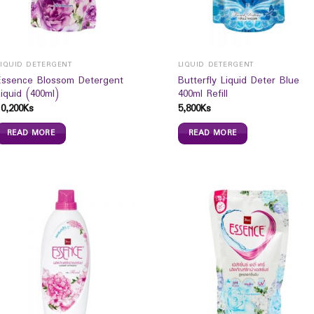
LIQUID DETERGENT
LIQUID DETERGENT
Essence Blossom Detergent
Butterfly Liquid Deter Blue
Liquid (400ml)
400ml Refill
10,200
Ks
5,800
Ks
READ MORE
READ MORE