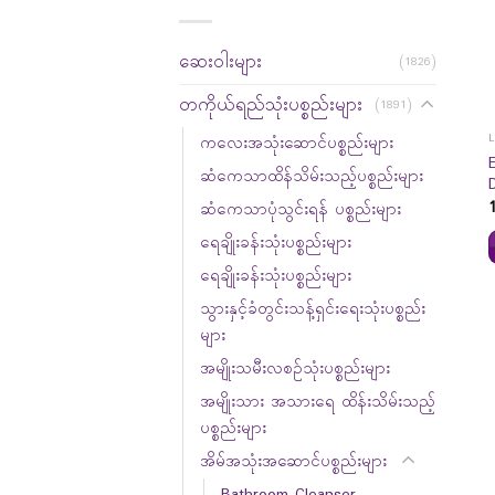
ဆေးဝါးများ
(1826)
တကိုယ်ရည်သုံးပစ္စည်းများ
(1891)
ကလေးအသုံးဆောင်ပစ္စည်းများ
ဆံကေသာထိန်သိမ်းသည့်ပစ္စည်းများ
ဆံကေသာပုံသွင်းရန် ပစ္စည်းများ
ရေချိုးခန်းသုံးပစ္စည်းများ
ရေချိုးခန်းသုံးပစ္စည်းများ
သွားနှင့်ခံတွင်းသန့်ရှင်းရေးသုံးပစ္စည်း
များ
အမျိုးသမီးလစဉ်သုံးပစ္စည်းများ
အမျိုးသား အသားရေ ထိန်းသိမ်းသည့်
ပစ္စည်းများ
အိမ်အသုံးအဆောင်ပစ္စည်းများ
Bathroom Cleanser