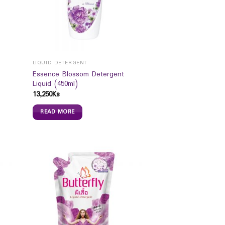
LIQUID DETERGENT
Essence Blossom Detergent
Liquid (450ml)
13,250
Ks
READ MORE