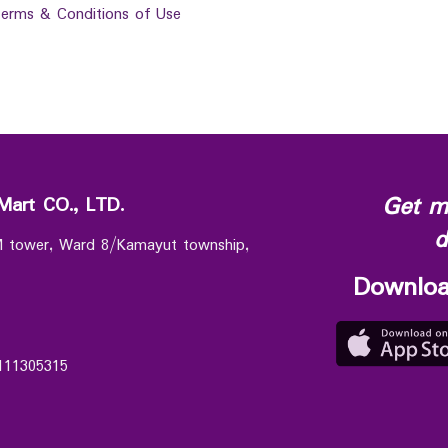
erms & Conditions of Use
Get m
Mart CO., LTD.
d
 M tower, Ward 8/Kamayut township,
Downloa
111305315