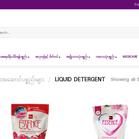
Co
ch
ရေထိန်းသိမ်းရန်ပစ္စည်း
အလှကုန်နှင့် မိတ်ကပ်
အမျိုးသားသုံးပစ္စည်း
ကလေးသုံးပစ္စည်း
MEDICARE 
းအဆောင်ပစ္စည်းများ
/
LIQUID DETERGENT
Showing all 8