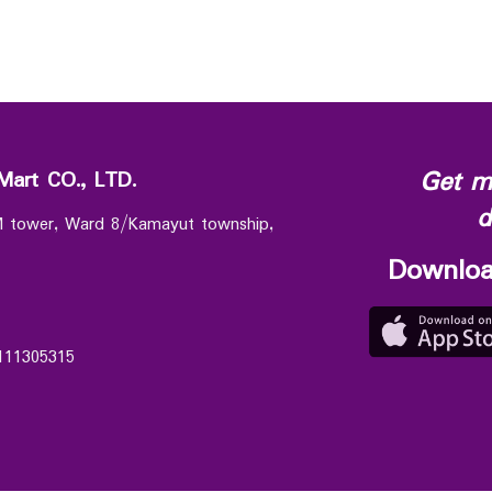
Get m
Mart CO., LTD.
d
 M tower, Ward 8/Kamayut township,
Downloa
111305315