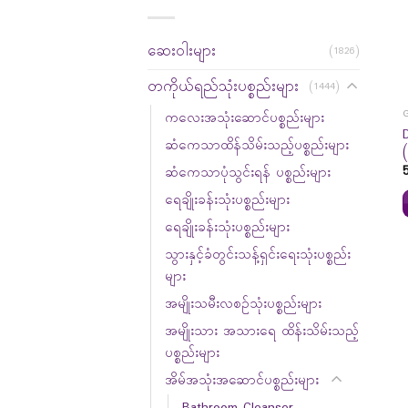
ဆေးဝါးများ
(1826)
တကိုယ်ရည်သုံးပစ္စည်းများ
(1444)
ကလေးအသုံးဆောင်ပစ္စည်းများ
ဆံကေသာထိန်သိမ်းသည့်ပစ္စည်းများ
ဆံကေသာပုံသွင်းရန် ပစ္စည်းများ
ရေချိုးခန်းသုံးပစ္စည်းများ
ရေချိုးခန်းသုံးပစ္စည်းများ
သွားနှင့်ခံတွင်းသန့်ရှင်းရေးသုံးပစ္စည်း
များ
အမျိုးသမီးလစဉ်သုံးပစ္စည်းများ
အမျိုးသား အသားရေ ထိန်းသိမ်းသည့်
ပစ္စည်းများ
အိမ်အသုံးအဆောင်ပစ္စည်းများ
Bathroom Cleanser