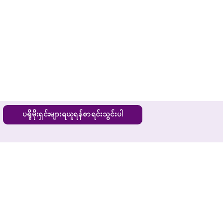
ပရိုမိုးရှင်းများရယူရန်စာရင်းသွင်းပါ