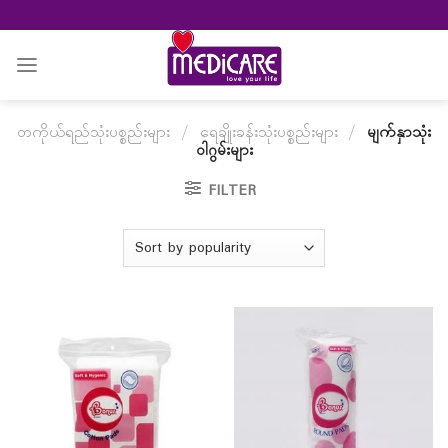
Skip
to
content
တကိုယ်ရည်သုံးပစ္စည်းများ
/
ရေချိုးခန်းသုံးပစ္စည်းများ
/
မျက်နှာသုံး
ဝါဂွမ်းများ
FILTER