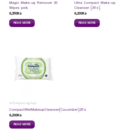
Magic Make-up Remover 30
Ultra Compact Make-up
Wipes pink
Cleanser (25`s)
6,350
Ks
6,200
Ks
READ MORE
READ MORE
တကိုယ်ရည်သုံးပစ္စည်းများ
CompactWetMakeupCleanser(Cucumber)25`s
6,200
Ks
READ MORE