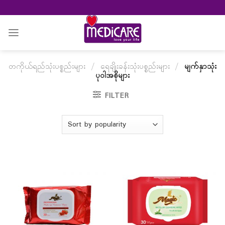
Skip
to
content
တကိုယ်ရည်သုံးပစ္စည်းများ
/
ရေချိုးခန်းသုံးပစ္စည်းများ
/
မျက်နှာသုံး
ပုဝါအစိုများ
FILTER