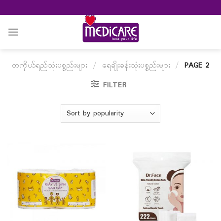
Skip
to
content
တကိုယ်ရည်သုံးပစ္စည်းများ
/
ရေချိုးခန်းသုံးပစ္စည်းများ
/
PAGE 2
FILTER