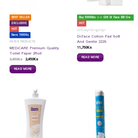
B
uy 50000ks >> Gift Dr Face BB Cream
BEST SELLER
EXCLUSIVE
HOT
HOT
တကိုယ်ရည်သုံးပစ္စည်းများ
Save 1000Ks
Dr.Face Cotton Pad Soft
And Gentle 222S
PAPER PRODUCTS
11,750
Ks
MEDiCARE Premium Quality
Toilet Paper 2Roll
READ MORE
3,450
Ks
2,450
Ks
READ MORE