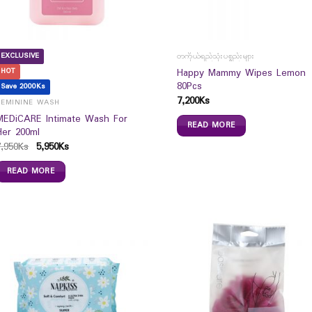
EXCLUSIVE
တကိုယ်ရည်သုံးပစ္စည်းများ
Happy Mammy Wipes Lemon
HOT
80Pcs
Save 2000Ks
7,200
Ks
FEMININE WASH
MEDiCARE Intimate Wash For
READ MORE
Her 200ml
7,950
Ks
5,950
Ks
READ MORE