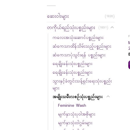
ဆေးဝါးများ
(1826)
တကိုယ်ရည်သုံးပစ္စည်းများ
(1891)
ကလေးအသုံးဆောင်ပစ္စည်းများ
ဆံကေသာထိန်သိမ်းသည့်ပစ္စည်းများ
ဆံကေသာပုံသွင်းရန် ပစ္စည်းများ
ရေချိုးခန်းသုံးပစ္စည်းများ
ရေချိုးခန်းသုံးပစ္စည်းများ
သွားနှင့်ခံတွင်းသန့်ရှင်းရေးသုံးပစ္စည်း
များ
အမျိုးသမီးလစဉ်သုံးပစ္စည်းများ
Feminine Wash
မျက်နှာသုံးပုဝါအစိုများ
မျက်နှာသုံးဝါဂွမ်းများ