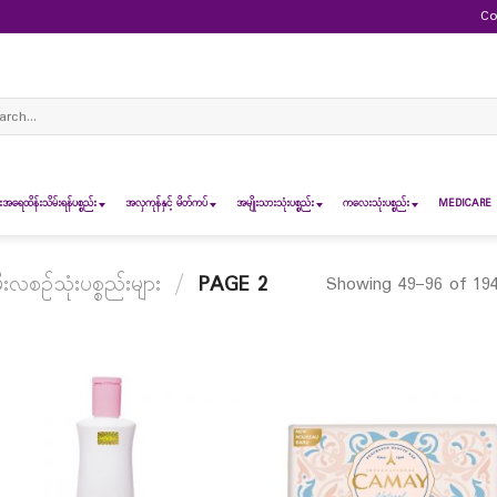
Co
ch
ရေထိန်းသိမ်းရန်ပစ္စည်း
အလှကုန်နှင့် မိတ်ကပ်
အမျိုးသားသုံးပစ္စည်း
ကလေးသုံးပစ္စည်း
MEDICARE 
းလစဉ်သုံးပစ္စည်းများ
/
PAGE 2
Showing 49–96 of 194