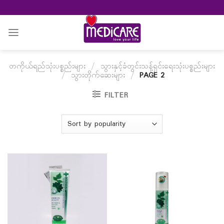
Skip
to
content
တကိုယ်ရည်သုံးပစ္စည်းများ
/
သွားနှင့်ခံတွင်းသန့်ရှင်းရေးသုံးပစ္စည်းများ
/
သွားတိုက်ဆေးများ
/
PAGE 2
FILTER