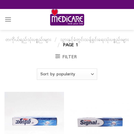
Skip
to
content
တကိုယ်ရည်သုံးပစ္စည်းများ
/
သွားနှင့်ခံတွင်းသန့်ရှင်းရေးသုံးပစ္စည်းများ
/
PAGE 1
FILTER