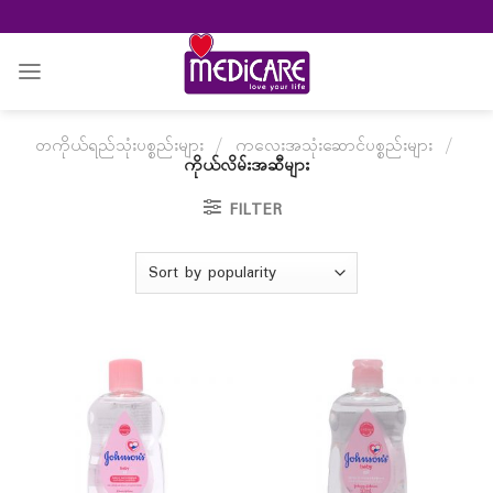
Skip
to
content
တကိုယ်ရည်သုံးပစ္စည်းများ
/
ကလေးအသုံးဆောင်ပစ္စည်းများ
/
ကိုယ်လိမ်းအဆီများ
FILTER