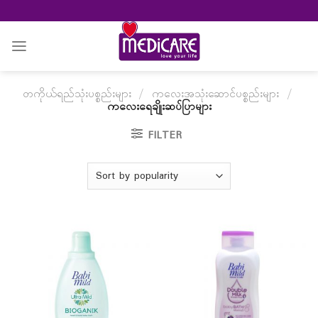
Skip
to
content
တကိုယ်ရည်သုံးပစ္စည်းများ
/
ကလေးအသုံးဆောင်ပစ္စည်းများ
/
ကလေးရေချိုးဆပ်ပြာများ
FILTER