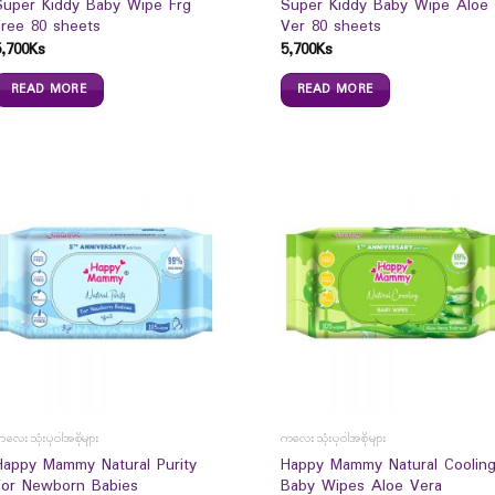
Super Kiddy Baby Wipe Frg
Super Kiddy Baby Wipe Aloe
Free 80 sheets
Ver 80 sheets
5,700
Ks
5,700
Ks
READ MORE
READ MORE
လေးသုံးပုဝါအစိုများ
ကလေးသုံးပုဝါအစိုများ
Happy Mammy Natural Purity
Happy Mammy Natural Coolin
For Newborn Babies
Baby Wipes Aloe Vera