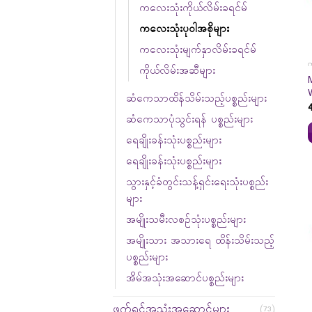
ကလေးသုံးကိုယ်လိမ်းခရင်မ်
ကလေးသုံးပုဝါအစိုများ
ကလေးသုံးမျက်နှာလိမ်းခရင်မ်
က
ကိုယ်လိမ်းအဆီများ
ဆံကေသာထိန်သိမ်းသည့်ပစ္စည်းများ
ဆံကေသာပုံသွင်းရန် ပစ္စည်းများ
ရေချိုးခန်းသုံးပစ္စည်းများ
ရေချိုးခန်းသုံးပစ္စည်းများ
သွားနှင့်ခံတွင်းသန့်ရှင်းရေးသုံးပစ္စည်း
များ
အမျိုးသမီးလစဉ်သုံးပစ္စည်းများ
အမျိုးသား အသားရေ ထိန်းသိမ်းသည့်
ပစ္စည်းများ
အိမ်အသုံးအဆောင်ပစ္စည်းများ
ဖက်ရှင်အသုံးအဆောင်များ
(73)