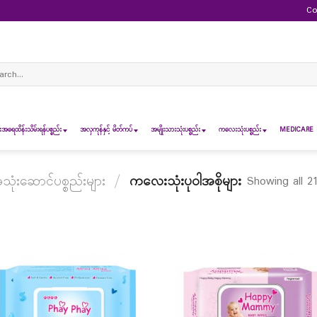
Co
ch
ရေထိန်းသိမ်းရန်ပစ္စည်း
အလှကုန်နှင့် မိတ်ကပ်
အမျိုးသားသုံးပစ္စည်း
ကလေးသုံးပစ္စည်း
MEDICARE 
ံးဆောင်ပစ္စည်းများ
/
ကလေးသုံးပုဝါအစိုများ
Showing all 21