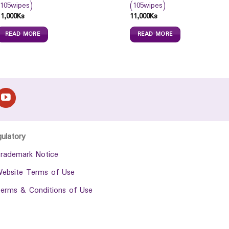
(105wipes)
(105wipes)
11,000
Ks
11,000
Ks
READ MORE
READ MORE
gulatory
rademark Notice
ebsite Terms of Use
erms & Conditions of Use