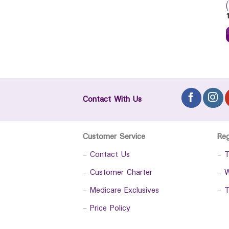
Contact With Us
Customer Service
Re
-
Contact Us
-
T
-
Customer Charter
-
W
-
Medicare Exclusives
-
T
-
Price Policy