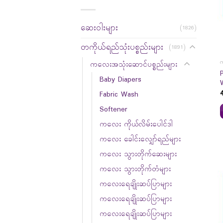
ဆေးဝါးများ
(1826)
တကိုယ်ရည်သုံးပစ္စည်းများ
(1891)
က
ကလေးအသုံးဆောင်ပစ္စည်းများ
Baby Diapers
Fabric Wash
Softener
ကလေး ကိုယ်လိမ်းပေါင်ဒါ
ကလေး ခေါင်းလျှော်ရည်များ
ကလေး သွားတိုက်ဆေးများ
ကလေး သွားတိုက်တံများ
ကလေးရေချိုးဆပ်ပြာများ
ကလေးရေချိုးဆပ်ပြာများ
ကလေးရေချိုးဆပ်ပြာများ