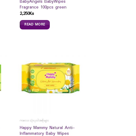
BabyAngels BabyWipes
Fragrance 100pcs green
2,250
Ks
READ MORE
ကလေးသုံးပုဝါအစိုများ
g
Happy Mammy Natural Anti-
Inflammatory Baby Wipes