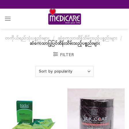
Skip
to
content
တကိုယ်ရည်သုံးပစ္စည်းများ
/
ဆံကေသာထိန်သိမ်းသည့်ပစ္စည်းများ
/
ဆံကေသာပြုပြင်ထိန်းသိမ်းသည့်ပစ္စည်းများ
FILTER