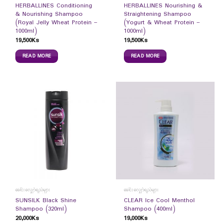
HERBALLINES Conditioning
HERBALLINES Nourishing &
& Nourishing Shampoo
Straightening Shampoo
(Royal Jelly Wheat Protein –
(Yogurt & Wheat Protein –
1000ml)
1000ml)
19,500
Ks
19,500
Ks
READ MORE
READ MORE
ခေါင်းလျှော်ရည်များ
ခေါင်းလျှော်ရည်များ
SUNSILK Black Shine
CLEAR Ice Cool Menthol
Shampoo (320ml)
Shampoo (400ml)
20,000
Ks
19,000
Ks