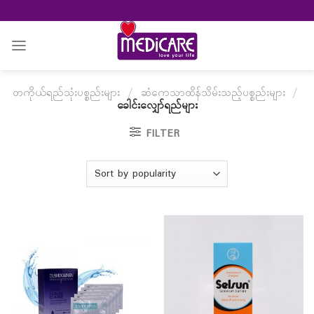
Skip
to
content
တကိုယ်ရည်သုံးပစ္စည်းများ
/
ဆံကေသာထိန်သိမ်းသည့်ပစ္စည်းများ
/
ခေါင်းလျှော်ရည်များ
FILTER