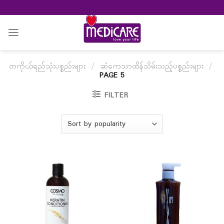
Skip
to
content
တကိုယ်ရည်သုံးပစ္စည်းများ
/
ဆံကေသာထိန်သိမ်းသည့်ပစ္စည်းများ
/
PAGE 5
FILTER