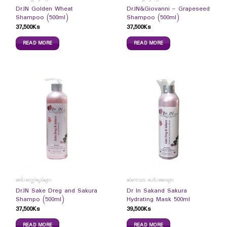
Dr.IN Golden Wheat
Dr.IN&Giovanni – Grapeseed
Shampoo (500ml)
Shampoo (500ml)
37,500
Ks
37,500
Ks
READ MORE
READ MORE
ခေါင်းလျှော်ရည်များ
ဆံကေသာ ပေါင်းဆေးများ
Dr.IN Sake Dreg and Sakura
Dr In Sakand Sakura
Shampo (500ml)
Hydrating Mask 500ml
37,500
Ks
39,500
Ks
READ MORE
READ MORE