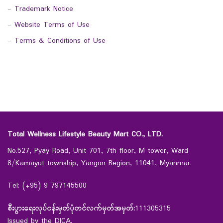
-
Trademark Notice
-
Website Terms of Use
-
Terms & Conditions of Use
Total Wellness Lifestyle Beauty Mart CO., LTD.
No.527, Pyay Road, Unit 701, 7th floor, M tower, Ward
8/Kamayut township, Yangon Region, 11041, Myanmar.
Tel: (+95) 9 797145500
စီးပွားရေးလုပ်ငန်းမှတ်ပုံတင်လက်မှတ်အမှတ်:
111305315
Issued by the DICA.