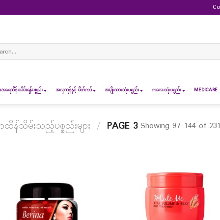
Co
ch
ရေထိန်းသိမ်းရန်ပစ္စည်း
အလှကုန်နှင့် မိတ်ကပ်
အမျိုးသားသုံးပစ္စည်း
ကလေးသုံးပစ္စည်း
MEDICARE 
န်သိမ်းသည့်ပစ္စည်းများ
/
PAGE 3
Showing 97–144 of 231