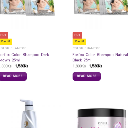
HOT
HOT
15% off
15% off
COLOR SHAMPOO
COLOR SHAMPOO
Forfex Color Shampoo Dark
Forfex Color Shampoo Natural
Brown 25ml
Black 25ml
1,800
Ks
1,530
Ks
1,800
Ks
1,530
Ks
READ MORE
READ MORE