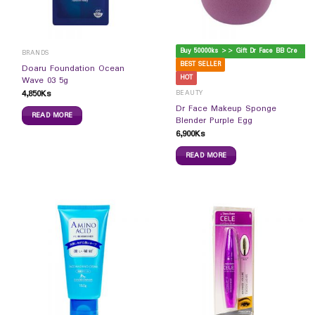
B
uy 50000ks >> Gift Dr Face BB Cream
BRANDS
BEST SELLER
Doaru Foundation Ocean
HOT
Wave 03 5g
4,850
Ks
BEAUTY
Dr Face Makeup Sponge
READ MORE
Blender Purple Egg
6,900
Ks
READ MORE