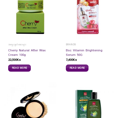
အမွှေးချွတ်ဆေးများ
BRANDS
Cherry Natural After Wax
Bsc Vitamin Brightening
Cream 100g
Serum 50G
22,500
Ks
7,400
Ks
READ MORE
READ MORE