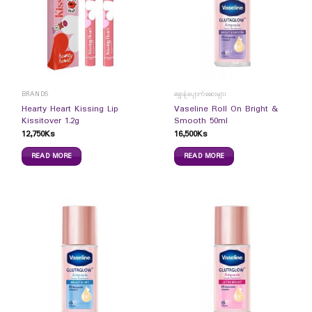
BRANDS
ချွေးနံ့ပျောက်ဆေးများ
Hearty Heart Kissing Lip
Vaseline Roll On Bright &
Kissitover 1.2g
Smooth 50ml
12,750
Ks
16,500
Ks
READ MORE
READ MORE