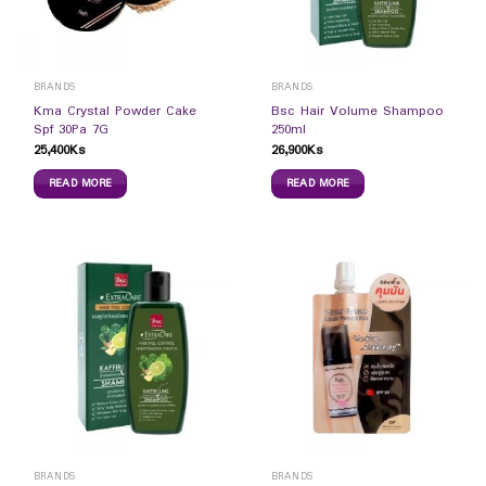
BRANDS
BRANDS
Kma Crystal Powder Cake
Bsc Hair Volume Shampoo
Spf 30Pa 7G
250ml
25,400
Ks
26,900
Ks
READ MORE
READ MORE
BRANDS
BRANDS