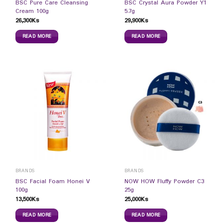
BSC Pure Care Cleansing
BSC Crystal Aura Powder Y1
Cream 100g
5.7g
26,300
Ks
29,900
Ks
READ MORE
READ MORE
BRANDS
BRANDS
BSC Facial Foam Honei V
NOW HOW Fluffy Powder C3
100g
25g
13,500
Ks
25,000
Ks
READ MORE
READ MORE