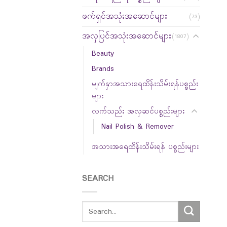
ဖက်ရှင်အသုံးအဆောင်များ
(73)
အလှပြင်အသုံးအဆောင်များ
(1807)
Beauty
Brands
မျက်နှာအသားရေထိန်းသိမ်းရန်ပစ္စည်း
များ
လက်သည်း အလှဆင်ပစ္စည်းများ
Nail Polish & Remover
အသားအရေထိန်းသိမ်းရန် ပစ္စည်းများ
SEARCH