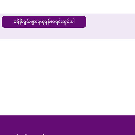
ပရိုမိုးရှင်းများရယူရန်စာရင်းသွင်းပါ