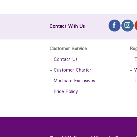
Contact With Us
Customer Service
Re
-
Contact Us
-
T
-
Customer Charter
-
W
-
Medicare Exclusives
-
T
-
Price Policy