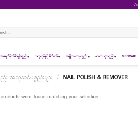
Co
ch
ရေထိန်းသိမ်းရန်ပစ္စည်း
အလှကုန်နှင့် မိတ်ကပ်
အမျိုးသားသုံးပစ္စည်း
ကလေးသုံးပစ္စည်း
MEDICARE 
း အလှဆင်ပစ္စည်းများ
/
NAIL POLISH & REMOVER
products were found matching your selection.