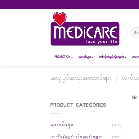
Skip
to
content
Sear
for:
PROMOTION
ဆေး၀ါးများ
တစ်ကိုယ်ရည်သုံးပစ္စည်း
အသားအ
အလှပြင်အသုံးအဆောင်များ
/
လက်သည်
No 
PRODUCT CATEGORIES
ဆေးဝါးများ
(1826)
တကိုယ်ရည်သုံးပစ္စည်းများ
(1891)