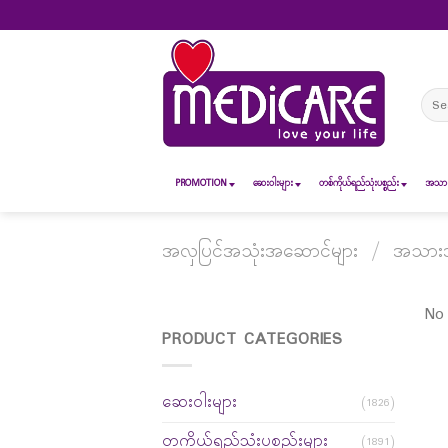
Skip
to
content
Sear
for:
PROMOTION
ဆေး၀ါးများ
တစ်ကိုယ်ရည်သုံးပစ္စည်း
အသားအ
အလှပြင်အသုံးအဆောင်များ
/
အသားအရ
No 
PRODUCT CATEGORIES
ဆေးဝါးများ
(1826)
တကိုယ်ရည်သုံးပစ္စည်းများ
(1891)