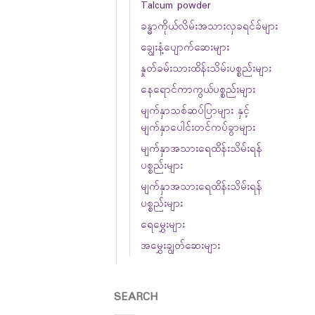
Talcum powder
ခန္ဓာကိုယ်လိမ်းအသားလှခရင်ခ်များ
ချွေးနံ့ပျောက်ဆေးများ
နှုတ်ခမ်းသားထိန်းသိမ်းပစ္စည်းများ
နေရောင်ကာကွယ်ပစ္စည်းများ
မျက်နှာသစ်ဆပ်ပြာများ နှင့်
မျက်နှာပေါင်းတင်ကပ်ခွာများ
မျက်နှာအသားရေထိန်းသိမ်းရန်
ပစ္စည်းများ
မျက်နှာအသားရေထိန်းသိမ်းရန်
ပစ္စည်းများ
ရေမွှေးများ
အမွှေးချွတ်ဆေးများ
SEARCH