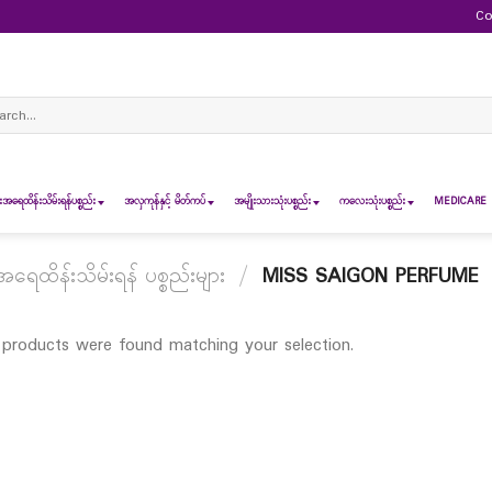
Co
ch
ရေထိန်းသိမ်းရန်ပစ္စည်း
အလှကုန်နှင့် မိတ်ကပ်
အမျိုးသားသုံးပစ္စည်း
ကလေးသုံးပစ္စည်း
MEDICARE 
ေထိန်းသိမ်းရန် ပစ္စည်းများ
/
MISS SAIGON PERFUME
products were found matching your selection.