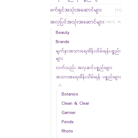
ဖက်ရှင်အသုံးအဆောင်များ
(73)
အလှပြင်အသုံးအဆောင်များ
(1807)
Beauty
Brands
မျက်နှာအသားရေထိန်းသိမ်းရန်ပစ္စည်း
များ
လက်သည်း အလှဆင်ပစ္စည်းများ
အသားအရေထိန်းသိမ်းရန် ပစ္စည်းများ
Botanics
Clean & Clear
Garnier
Ponds
Rhoto