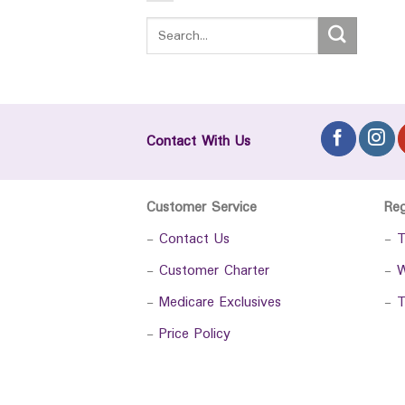
Contact With Us
Customer Service
Re
-
Contact Us
-
T
-
Customer Charter
-
W
-
Medicare Exclusives
-
T
-
Price Policy