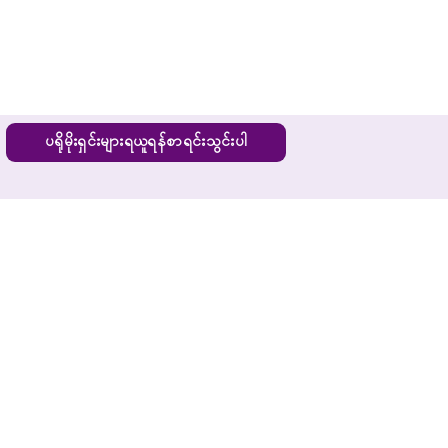
ပရိုမိုးရှင်းများရယူရန်စာရင်းသွင်းပါ