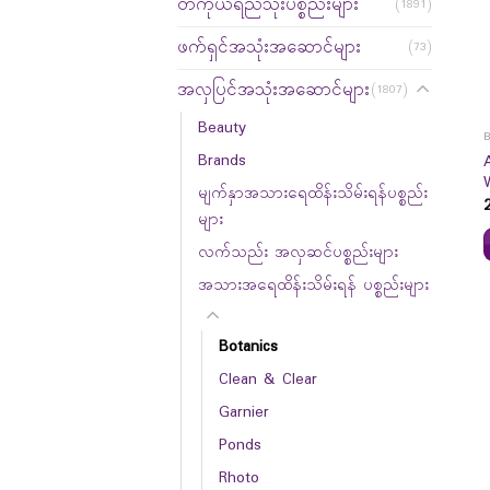
တကိုယ်ရည်သုံးပစ္စည်းများ
(1891)
ဖက်ရှင်အသုံးအဆောင်များ
(73)
အလှပြင်အသုံးအဆောင်များ
(1807)
Beauty
Brands
မျက်နှာအသားရေထိန်းသိမ်းရန်ပစ္စည်း
များ
လက်သည်း အလှဆင်ပစ္စည်းများ
အသားအရေထိန်းသိမ်းရန် ပစ္စည်းများ
Botanics
Clean & Clear
Garnier
Ponds
Rhoto