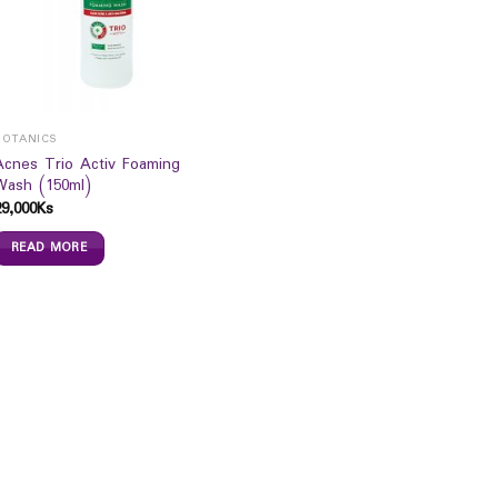
BOTANICS
Acnes Trio Activ Foaming
Wash (150ml)
29,000
Ks
READ MORE