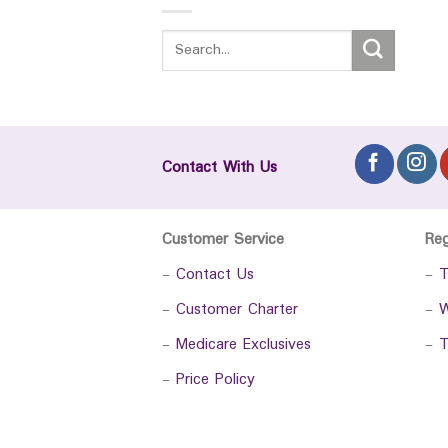
Contact With Us
Customer Service
Re
-
Contact Us
-
T
-
Customer Charter
-
W
-
Medicare Exclusives
-
T
-
Price Policy