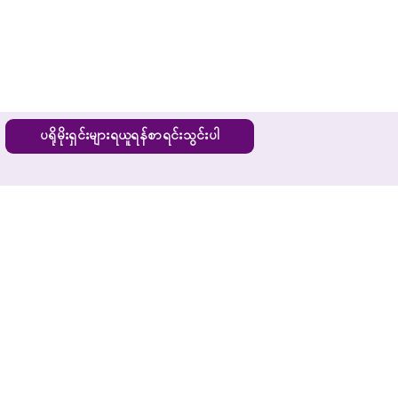
ပရိုမိုးရှင်းများရယူရန်စာရင်းသွင်းပါ