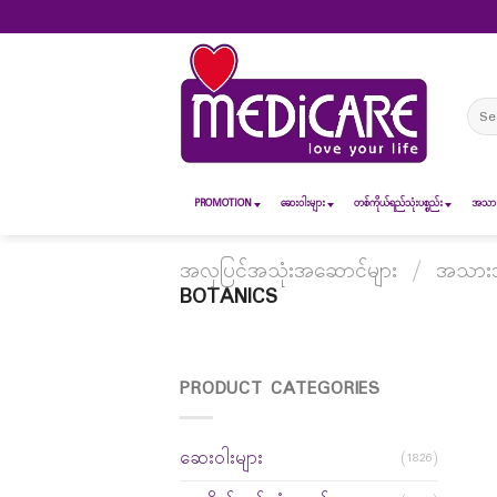
Skip
to
content
Sear
for:
PROMOTION
ဆေး၀ါးများ
တစ်ကိုယ်ရည်သုံးပစ္စည်း
အသားအ
အလှပြင်အသုံးအဆောင်များ
/
အသားအရ
BOTANICS
PRODUCT CATEGORIES
ဆေးဝါးများ
(1826)