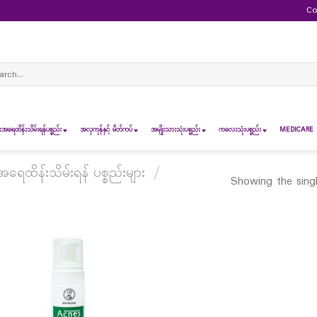
Co
ch
ရေထိန်းသိမ်းရန်ပစ္စည်း
အလှကုန်နှင့် မိတ်ကပ်
အမျိုးသားသုံးပစ္စည်း
ကလေးသုံးပစ္စည်း
MEDICARE 
ေထိန်းသိမ်းရန် ပစ္စည်းများ
/
Showing the singl