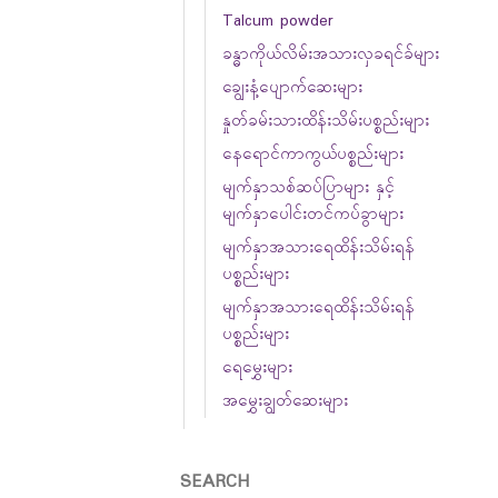
Talcum powder
ခန္ဓာကိုယ်လိမ်းအသားလှခရင်ခ်များ
ချွေးနံ့ပျောက်ဆေးများ
နှုတ်ခမ်းသားထိန်းသိမ်းပစ္စည်းများ
နေရောင်ကာကွယ်ပစ္စည်းများ
မျက်နှာသစ်ဆပ်ပြာများ နှင့်
မျက်နှာပေါင်းတင်ကပ်ခွာများ
မျက်နှာအသားရေထိန်းသိမ်းရန်
ပစ္စည်းများ
မျက်နှာအသားရေထိန်းသိမ်းရန်
ပစ္စည်းများ
ရေမွှေးများ
အမွှေးချွတ်ဆေးများ
SEARCH