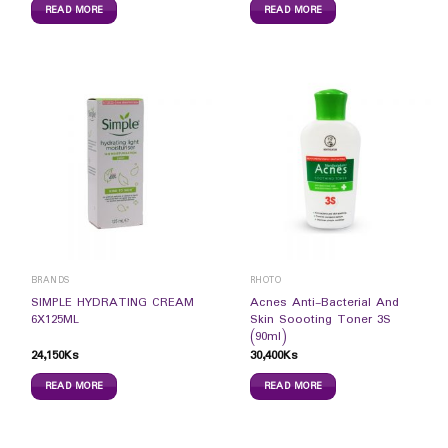
READ MORE
READ MORE
BRANDS
RHOTO
SIMPLE HYDRATING CREAM
Acnes Anti-Bacterial And
6X125ML
Skin Soooting Toner 3S
(90ml)
24,150
Ks
30,400
Ks
READ MORE
READ MORE