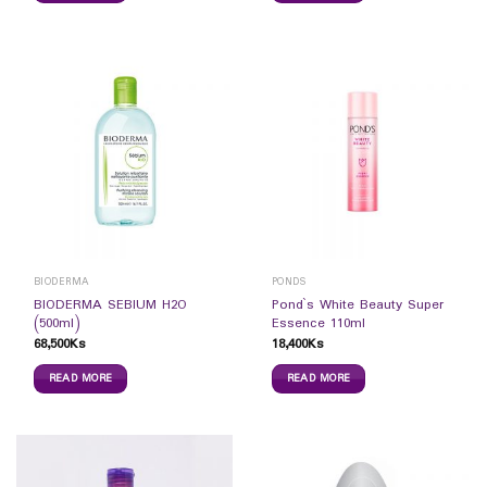
BIODERMA
PONDS
BIODERMA SEBIUM H2O
Pond`s White Beauty Super
(500ml)
Essence 110ml
68,500
Ks
18,400
Ks
READ MORE
READ MORE