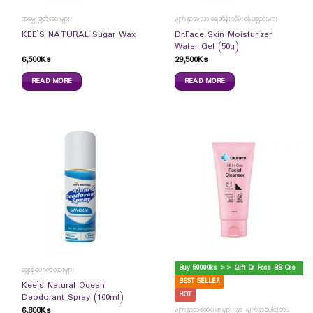
အမွှေးချွတ်ဆေးများ
မျက်နှာအသားရေထိန်းသိမ်းရန်ပစ္စည်းများ
Dr.Face Skin Moisturizer
KEE`S NATURAL Sugar Wax
Water Gel (50g)
6,500
Ks
29,500
Ks
READ MORE
READ MORE
B
uy 50000ks >> Gift Dr Face BB Cream
ချွေးနံ့ပျောက်ဆေးများ
BEST SELLER
Kee`s Natural Ocean
HOT
Deodorant Spray (100ml)
6,800
Ks
မျက်နှာသစ်ဆပ်ပြာများ နှင့် မျက်နှာပေါင်းတင်ကပ်ခွာများ