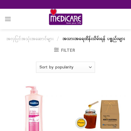
Skip
to
content
အလှပြင်အသုံးအဆောင်များ
/
အသားအရေထိန်းသိမ်းရန် ပစ္စည်းများ
FILTER