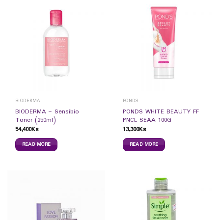
BIODERMA
PONDS
BIODERMA – Sensibio
PONDS WHITE BEAUTY FF
Toner (250ml)
PNCL SEAA 100G
54,400
Ks
13,300
Ks
READ MORE
READ MORE