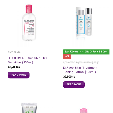
B
uy 50000ks >> Gift Dr Face BB Cream
BIODERMA
HOT
BIODERMA – Sensibio H20
Sensitive (250ml)
မျက်နှာအသားရေထိန်းသိမ်းရန်ပစ္စည်းများ
46,200
Ks
Dr.Face Skin Treatment
Toning Lotion (100ml)
READ MORE
39,900
Ks
READ MORE