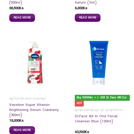
(500ml)
Serum (7ml)
68,500
Ks
6,000
Ks
READ MORE
READ MORE
B
uy 50000ks >> Gift Dr Face BB Cream
ခန္ဓာကိုယ်လိမ်းအသားလှခရင်ခ်များ
HOT
Vaseline Super Vitamin
Brightening Serum Cranberry
မျက်နှာသစ်ဆပ်ပြာများ နှင့် မျက်နှာပေါင်းတင်ကပ်ခွာများ
(360ml)
Dr.Face All In One Facial
18,000
Ks
Cleanser Blue (120ml)
READ MORE
43,500
Ks