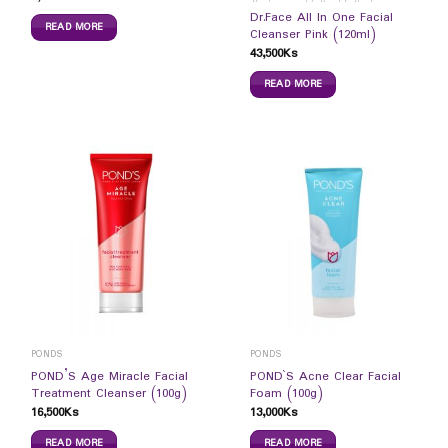
Dr.Face All In One Facial
READ MORE
Cleanser Pink (120ml)
43,500
Ks
READ MORE
PONDS
PONDS
POND’S Age Miracle Facial
POND`S Acne Clear Facial
Treatment Cleanser (100g)
Foam (100g)
16,500
Ks
13,000
Ks
READ MORE
READ MORE