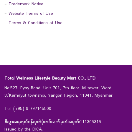
-
Trademark Notice
-
Website Terms of Use
-
Terms & Conditions of Use
Total Wellness Lifestyle Beauty Mart CO., LTD.
No.527, Pyay Road, Unit 701, 7th floor, M tower, Ward
8/Kamayut township, Yangon Region, 11041, Myanmar.
Tel: (+95) 9 797145500
စီးပွားရေးလုပ်ငန်းမှတ်ပုံတင်လက်မှတ်အမှတ်:
111305315
Issued by the DICA.