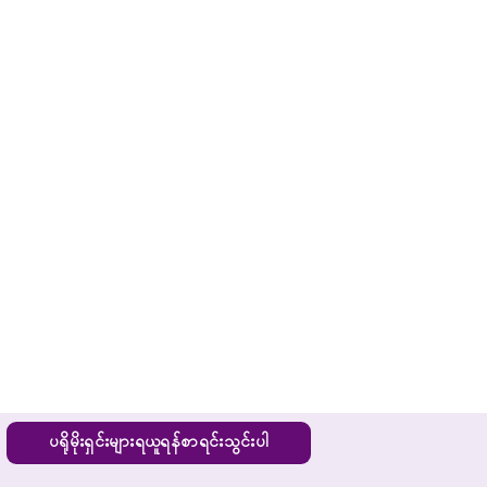
ပရိုမိုးရှင်းများရယူရန်စာရင်းသွင်းပါ