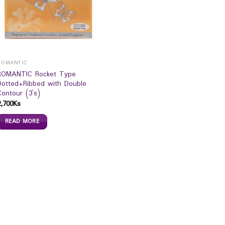
ROMANTIC
ROMANTIC Rocket Type
Dotted+Ribbed with Double
Contour (3`s)
2,700
Ks
READ MORE