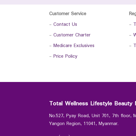
Customer Service
Re
-
Contact Us
-
T
-
Customer Charter
-
W
-
Medicare Exclusives
-
T
-
Price Policy
Total Wellness Lifestyle Beauty 
No.527, Pyay Road, Unit 701, 7th floor,
Yangon Region, 11041, Myanmar.