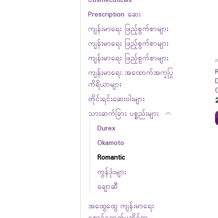
Prescription ဆေး
ကျန်းမာရေး ဖြည့်စွက်စာများ
ကျန်းမာရေး ဖြည့်စွက်စာများ
ကျန်းမာရေး ဖြည့်စွက်စာများ
ကျန်းမာရေး အထောက်အကူပြု
ကိရိယာများ
တိုင်းရင်းဆေးဝါးများ
သားဆက်ခြား ပစ္စည်းများ
Durex
Okamoto
Romantic
ကွန်ဒုံးများ
ချောဆီ
အထွေထွေ ကျန်းမာရေး
စောင့်ရှောက်မှုဆိုင်ရာ