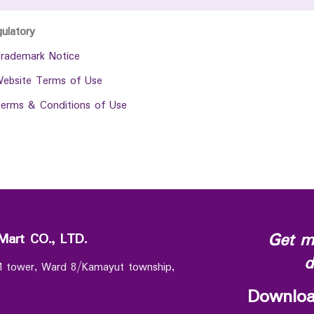
gulatory
rademark Notice
ebsite Terms of Use
erms & Conditions of Use
Get m
Mart CO., LTD.
d
 M tower, Ward 8/Kamayut township,
Downloa