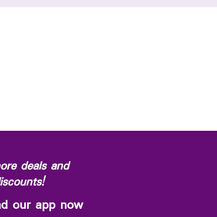
ore deals and
iscounts!
d our app now