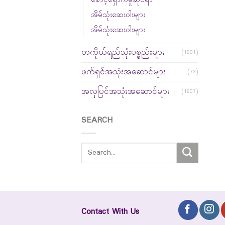
အိမ်သုံးဆေးဝါးများ
အိမ်သုံးဆေးဝါးများ
တကိုယ်ရည်သုံးပစ္စည်းများ
(1891)
ဖက်ရှင်အသုံးအဆောင်များ
(73)
အလှပြင်အသုံးအဆောင်များ
(1807)
SEARCH
Contact With Us