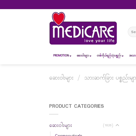
Skip
to
content
Sear
for:
PROMOTION
ဆေး၀ါးများ
တစ်ကိုယ်ရည်သုံးပစ္စည်း
အသားအ
ဆေးဝါးများ
/
သားဆက်ခြား ပစ္စည်းမျာ
PRODUCT CATEGORIES
ဆေးဝါးများ
(1826)
Cosmecuticals