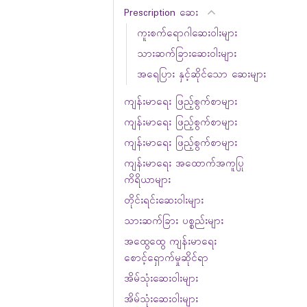
Prescription ဆေး
ကူးစက်ရောဂါဆေးဝါးများ
သားဆက်ခြားဆေးဝါးများ
အရေပြား နှင့်ဆိုင်သော ဆေးများ
ကျန်းမာရေး ဖြည့်စွက်စာများ
ကျန်းမာရေး ဖြည့်စွက်စာများ
ကျန်းမာရေး ဖြည့်စွက်စာများ
ကျန်းမာရေး အထောက်အကူပြု
ကိရိယာများ
တိုင်းရင်းဆေးဝါးများ
သားဆက်ခြား ပစ္စည်းများ
အထွေထွေ ကျန်းမာရေး
စောင့်ရှောက်မှုဆိုင်ရာ
အိမ်သုံးဆေးဝါးများ
အိမ်သုံးဆေးဝါးများ