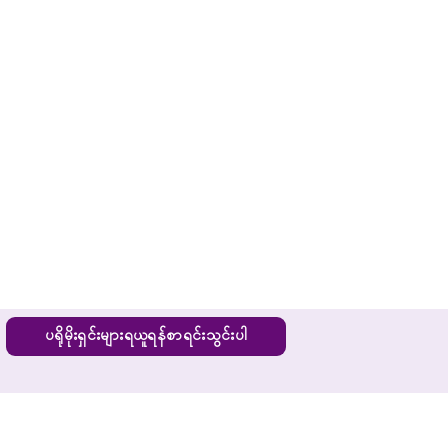
ပရိုမိုးရှင်းများရယူရန်စာရင်းသွင်းပါ