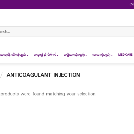
Co
ch
ရေထိန်းသိမ်းရန်ပစ္စည်း
အလှကုန်နှင့် မိတ်ကပ်
အမျိုးသားသုံးပစ္စည်း
ကလေးသုံးပစ္စည်း
MEDICARE 
/
ANTICOAGULANT INJECTION
products were found matching your selection.