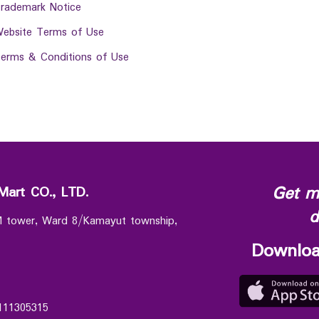
rademark Notice
ebsite Terms of Use
erms & Conditions of Use
Get m
Mart CO., LTD.
d
 M tower, Ward 8/Kamayut township,
Downloa
111305315