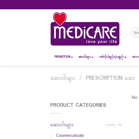
Skip
to
content
Sear
for:
PROMOTION
ဆေး၀ါးများ
တစ်ကိုယ်ရည်သုံးပစ္စည်း
အသားအ
ဆေးဝါးများ
/
PRESCRIPTION ဆေး
No 
PRODUCT CATEGORIES
ဆေးဝါးများ
(1826)
Cosmecuticals