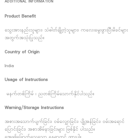
ADDITIONAL INFORMATION
Product Benefit
သွေးအားနည်းသူများ၊ သံဓါတ်ချို့တဲ့သူများ၊ ကလေးမွေးဖွားပြီးမိခင်များ
အတွက်အသုံးပြုသည်။
Country of Origin
India
Usage of Instructions
မနက်တစ်ကြိမ် ၊ ညတစ်ကြိမ်သောက်နိုင်ပါသည်။
Warning/Storage Instructions
အစားအသောက်ပျက်ခြင်း၊ ဝမ်လျှောခြင်း၊ ပျို့အန်ခြင်း၊ ဝမ်းအရောင်
ပြောင်းခြင်း၊ အစာအိမ်နာခြင်းများ ဖြစ်နိုင် ပါသည်။
အေး၍ခြောက်သွေ့သော နေရာတွင် ထားပါ။