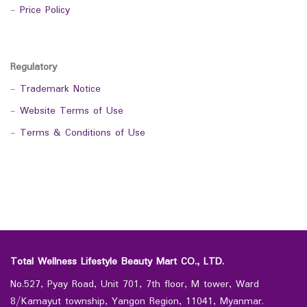
-
Price Policy
Regulatory
-
Trademark Notice
-
Website Terms of Use
-
Terms & Conditions of Use
Total Wellness Lifestyle Beauty Mart CO., LTD.
No.527, Pyay Road, Unit 701, 7th floor, M tower, Ward
8/Kamayut township, Yangon Region, 11041, Myanmar.