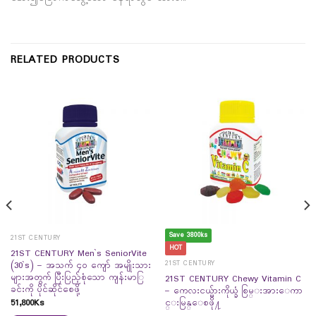
RELATED PRODUCTS
Save 3800ks
21ST CENTURY
HOT
21ST CENTURY Men`s SeniorVite
21ST CENTURY
(30`s) – အသက် ၄၀ ကျော် အမျိုးသား
များအတွက် ပြီးပြည့်စုံသော ကျန်းမာြ
21ST CENTURY Chewy Vitamin C
ခင်းကို ပိုင်ဆိုင်စေဖို့
– ကေလးငယ္မ်ားကိုယ္ခံ စြမ္းအားေကာ
51,800
Ks
င္းမြန္ေစဖို႔