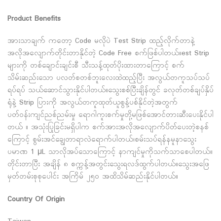
Product Benefits
အားသာချက် ကတော့ Code မလိုပဲ Test Strip ထည့်လိုက်တာနဲ့
အလိုအလျောက်တိုင်းတာနိုင်တဲ့ Code Free စက်ဖြစ်ပါတယ်။est Strip
များကို တစ်ချောင်းချင်းစီ သီးသန့်ထုတ်ပိုးထားတာကြောင့် စက်
သိမ်းဆည်းသော ပလတ်စတစ်ဘူးလေးထဲထည့်ပြီး အလွယ်တကူသပ်သပ်
ရပ်ရပ် သယ်ဆောင်သွားနိုင်ပါတယ်။သွေးစစ်ပြီးချိန်တွင် ခလုတ်တစ်ချပ်နှိပ်
ရုံနဲ့ Strip ပြားကို အလွယ်တကူထုတ်ယူစွန့်ပစ်နိုင်တဲ့အတွက်
ပတ်ဝန်းကျင်ညစ်ညမ်းမှု ရောဂါကူးစက်မှုတို့မဖြစ်အောင်တားဆီးပေးနိုင်ပါ
တယ် ။ အသုံးပြုခြင်းမရှိပါက စက်အားအလိုအလျောက်ပိတ်ပေးတဲ့စနစ်
ကြောင့် စွမ်းအင်ချွေတာရာလဲရောက်ပါတယ်၊စမ်းသပ်ရန်နမူနာသွေး
ပမာဏ 1 μL သာလိုအပ်သောကြောင့် နာကျင်မှုကိုသက်သာစေပါတယ်။
တိုင်းတာပြီး အချိန် ၈ စက္ကန့်အတွင်းသွေးရလဒ်ထွက်ပါတယ်။သွေးအဖြေ
မှတ်တမ်းစုစုပေါင်း အကြိမ် ၂၅၀ အထိသိမ်ဆည်းနိုင်ပါတယ်။
Country Of Origin