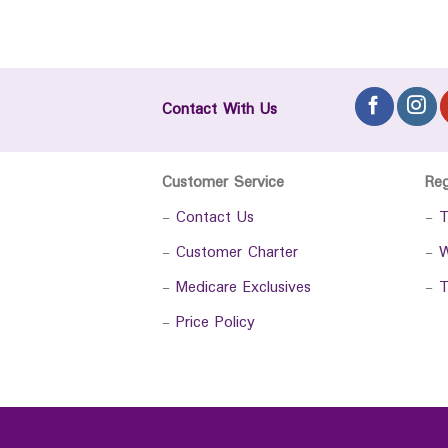
Contact With Us
Customer Service
Re
-
Contact Us
-
T
-
Customer Charter
-
W
-
Medicare Exclusives
-
T
-
Price Policy