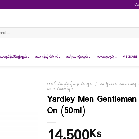
Co
ch
ရေထိန်းသိမ်းရန်ပစ္စည်း
အလှကုန်နှင့် မိတ်ကပ်
အမျိုးသားသုံးပစ္စည်း
ကလေးသုံးပစ္စည်း
MEDICARE 
တကိုယ်ရည်သုံးပစ္စည်းများ
/
အမျိုးသား အသားရေ ထိန
ပျောက်ဆေးများ
Yardley Men Gentleman 
On (50ml)
14,500
Ks