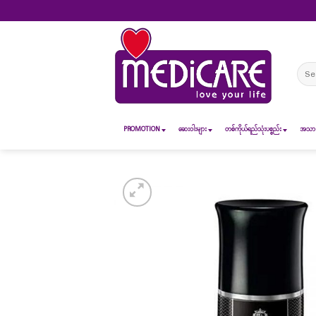
Skip
to
content
Sear
for:
PROMOTION
ဆေး၀ါးများ
တစ်ကိုယ်ရည်သုံးပစ္စည်း
အသားအ