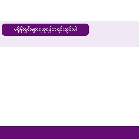
ပရိုမိုးရှင်းများရယူရန်စာရင်းသွင်းပါ