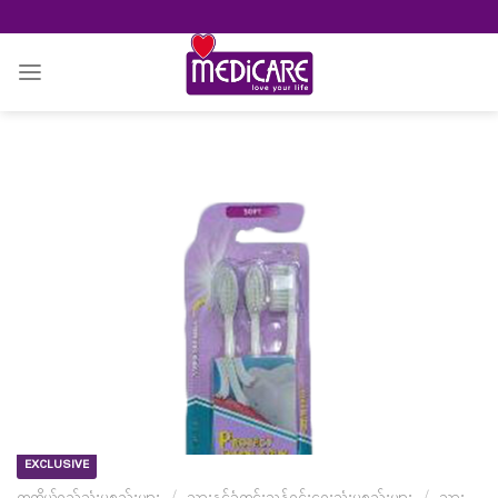
Skip
to
content
EXCLUSIVE
တကိုယ်ရည်သုံးပစ္စည်းများ
/
သွားနှင့်ခံတွင်းသန့်ရှင်းရေးသုံးပစ္စည်းများ
/
သွား