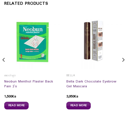
RELATED PRODUCTS
ဆေးဝါးများ
BELLA
Neobun Menthol Plaster Back
Bella Dark Chocolate Eyebrow
Pain 2`s
Gel Mascara
1,500
Ks
3,950
Ks
READ MORE
READ MORE